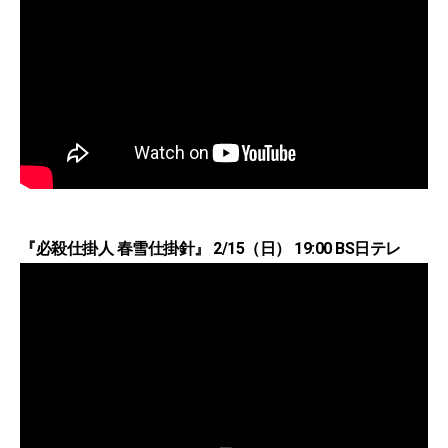
『必殺仕掛人 春雪仕掛針』 2/15（日） 19:00 BS日テレ