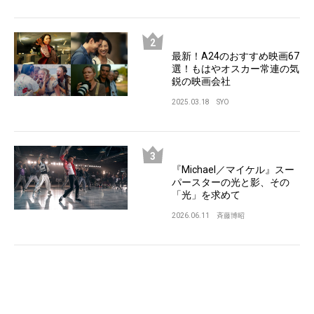
最新！A24のおすすめ映画67
選！もはやオスカー常連の気
鋭の映画会社
2025.03.18
SYO
『Michael／マイケル』スー
パースターの光と影、その
「光」を求めて
2026.06.11
斉藤博昭