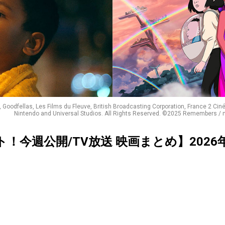
 Goodfellas, Les Films du Fleuve, British Broadcasting Corporation, France 2 Cin
Nintendo and Universal Studios. All Rights Reserved. ©2025 Remembers / 
クト！今週公開/TV放送 映画まとめ】2026