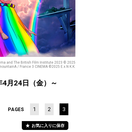
éma and The British Film Institute 2023 © 2025
mountainA / France 3 CINEMA ©2025 E.x.N K.K.
年4月24日（金）～
1
2
3
PAGES
お気に入りに保存