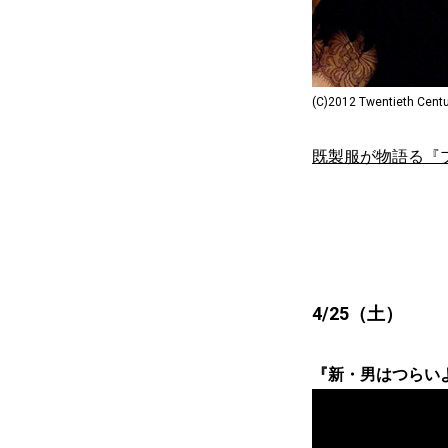
(C)2012 Twentieth Centu
既製服が物語る『
4/25（土）
『新・男はつらいよ 