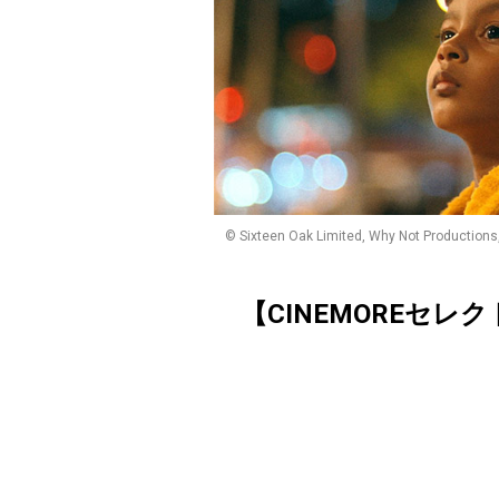
© Sixteen Oak Limited, Why Not Productions,
【CINEMOREセレ