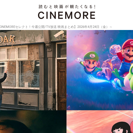
CINEMOREセレクト！今週公開/TV放送 映画まとめ】2026年4月24日（金）～