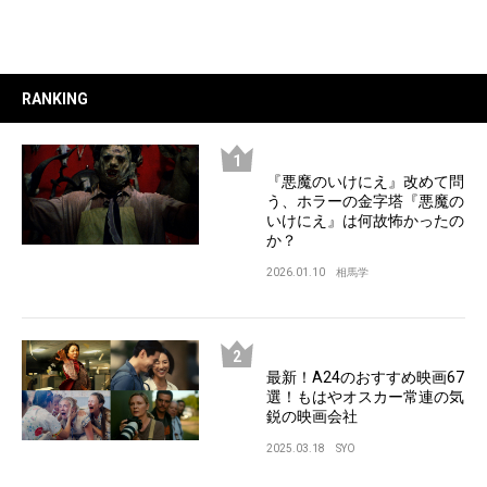
RANKING
『悪魔のいけにえ』改めて問
う、ホラーの金字塔『悪魔の
いけにえ』は何故怖かったの
か？
2026.01.10
相馬学
最新！A24のおすすめ映画67
選！もはやオスカー常連の気
鋭の映画会社
2025.03.18
SYO