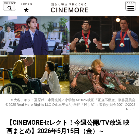
©大谷アキラ・夏原武・水野光博／小学館 ©2026 映画『正直不動産』製作委員会
©2025 Real Hero Rights LLC ©山本英夫/小学館「殺し屋1」製作委員会2001 ©2025
N.R.E.
【CINEMOREセレクト！今週公開/TV放送 映
画まとめ】2026年5月15日（金）～