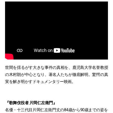
世間を揺るがす大きな事件の真相を、鹿児島大学名誉教授
の木村朗が中心となり、著名人たちが徹底解明。驚愕の真
実を解き明かすドキュメンタリー映画。
『歌舞伎役者 片岡仁左衛門』
名優・十三代目片岡仁左衛門丈の84歳から90歳までの姿を