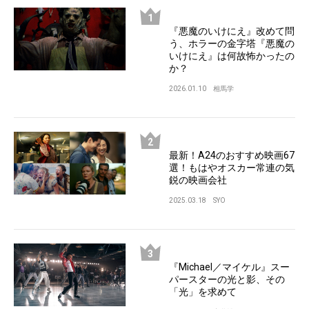
『悪魔のいけにえ』改めて問
う、ホラーの金字塔『悪魔の
いけにえ』は何故怖かったの
か？
2026.01.10
相馬学
最新！A24のおすすめ映画67
選！もはやオスカー常連の気
鋭の映画会社
2025.03.18
SYO
『Michael／マイケル』スー
パースターの光と影、その
「光」を求めて