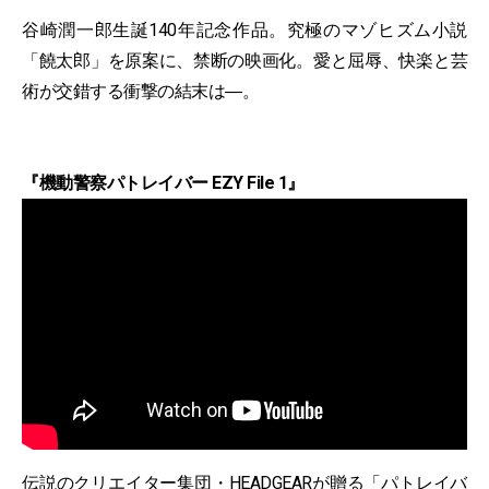
谷崎潤一郎生誕140年記念作品。究極のマゾヒズム小説
「饒太郎」を原案に、禁断の映画化。愛と屈辱、快楽と芸
術が交錯する衝撃の結末は―。
『機動警察パトレイバー EZY File 1』
伝説のクリエイター集団・HEADGEARが贈る「パトレイバ