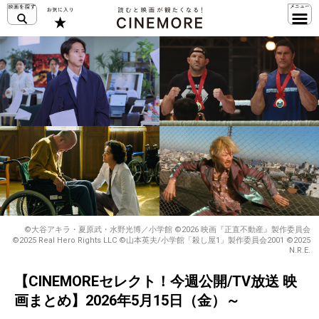
©大谷アキラ・夏原武・水野光博／小学館 ©2026 映画『正直不動産』製作委員会
©2025 Real Hero Rights LLC ©山本英夫/小学館「殺し屋1」製作委員会2001 ©2025
N.R.E.
【CINEMOREセレクト！今週公開/TV放送 映
画まとめ】2026年5月15日（金）～