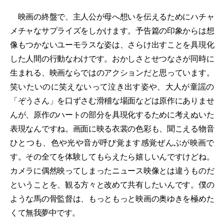
映画の終盤で、主人公が母へ想いを伝えるためにハチャ
メチャなサプライズをしかけます。予告篇の印象からは想
像もつかないユーモラスな姿は、さらけ出すことを具現化
した人間の行動なわけです。おかしさとせつなさが同時に
生まれる、映画ならではのアクションだと思っています。
笑いたいのに笑えないって泣き出す姿や、大人が童謡の
「ぞうさん」を口ずさむ滑稽な場面などは原作にありませ
んが、原作のハートの部分を具現化するために考えぬいた
表現なんですね。画面に映る衣裳の色彩も、聞こえる物音
ひとつも、色や光や音が呼び覚ます感覚ぜんぶが映画で
す。その全てを体験してもらえたら嬉しいんですけどね。
カメラに偶然映ってしまったニュース映像とは違うものだ
ということを、観る方々と改めて共有したいんです。僕の
ような馬の骨監督は、もっともっと映画の奥ゆきを極めた
くて無我夢中です。