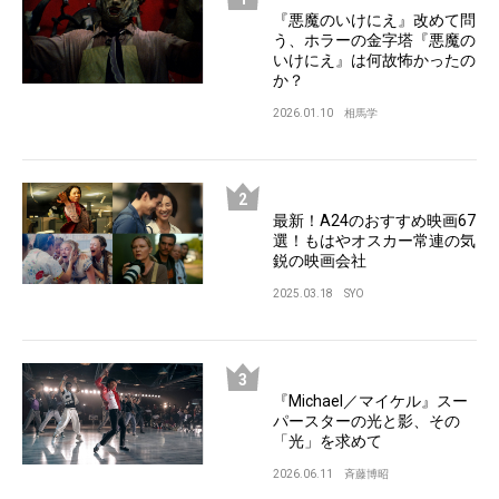
『悪魔のいけにえ』改めて問
う、ホラーの金字塔『悪魔の
いけにえ』は何故怖かったの
か？
2026.01.10
相馬学
最新！A24のおすすめ映画67
選！もはやオスカー常連の気
鋭の映画会社
2025.03.18
SYO
『Michael／マイケル』スー
パースターの光と影、その
「光」を求めて
2026.06.11
斉藤博昭