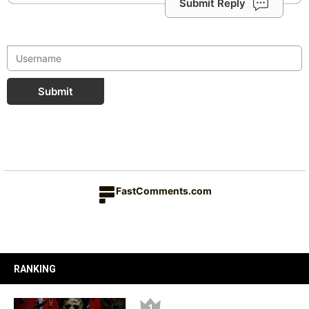
Submit Reply
Submit
FastComments.com
RANKING