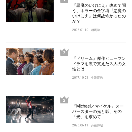
『悪魔のいけにえ』改めて問
う、ホラーの金字塔『悪魔の
いけにえ』は何故怖かったの
か？
2026.01.10
相馬学
『ドリーム』傑作ヒューマン
ドラマを裏で支えた３人の女
性とは
2017.10.03
牛津厚信
『Michael／マイケル』スー
パースターの光と影、その
「光」を求めて
2026.06.11
斉藤博昭