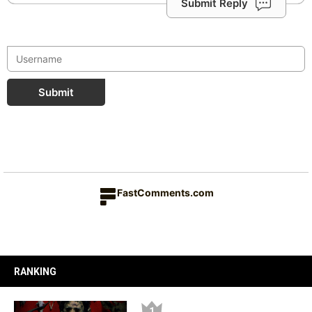
Submit Reply
Submit
FastComments.com
RANKING