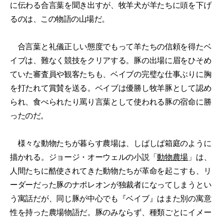
に伝わる合言葉を聞き出すが、牧羊犬が羊たちに頭を下げ
るのは、この物語の山場だ。
合言葉と礼儀正しい態度でもって羊たちの信頼を得たベ
イブは、難なく競技をクリアする。豚の出場に眉をひそめ
ていた審査員や観客たちも、ベイブの完璧な仕事ぶりに胸
を打たれて賞賛を送る。ベイブは優勝し牧羊豚として認め
られ、食べられたり罵り言葉として使われる豚の宿命に勝
ったのだ。
様々な動物たちが暮らす農場は、しばしば箱庭のように
描かれる。ジョージ・オーウェルの小説「
動物農場
」は、
人間たちに酷使されてきた動物たちが革命を起こすも、リ
ーダーだった豚のナポレオンが独裁者になってしまうとい
う寓話だが、同じ豚が中心でも『ベイブ』はまた別の寓意
性を持った農場物語だ。豚のみならず、種類ごとにイメー