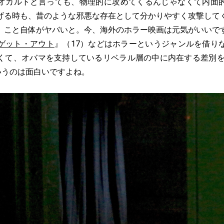
オカルトと言っても、物理的に攻めてくるんじゃなくて内面
げる時も、昔のような邪悪な存在として分かりやすく攻撃して
」こと自体がヤバいと。今、海外のホラー映画は元気がいいで
ゲット・アウト
』（17）などはホラーというジャンルを借り
くて、オバマを支持しているリベラル層の中に内在する差別を
いうのは面白いですよね。