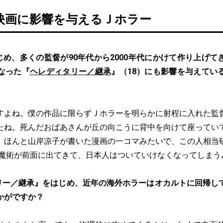
映画に影響を与えるＪホラー
じめ、多くの監督が90年代から2000年代にかけて作り上げて
なった『
ヘレディタリー／継承
』（18）にも影響を与えてい
すよね。僕の作品に限らずＪホラーを明らかに射程に入れた監
たね。死んだおばあさんが丘の向こうに背中を向けて座ってい
。ほんと山岸凉子が書いた漫画の一コマみたいで、この人相当
黒魔術が前面に出てきて、日本人はついていけなくなってしまう
リー／継承』をはじめ、近年の海外ホラーはオカルトに回帰し
かがですか？