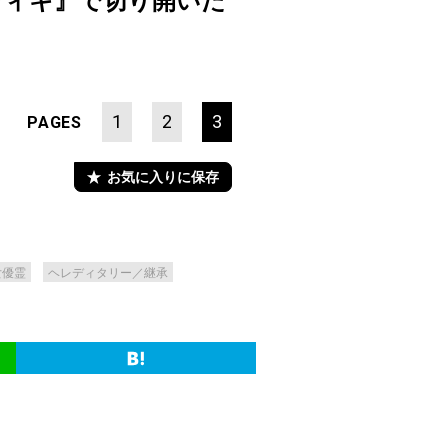
ヴィキ』で切り開いた
1
2
3
PAGES
お気に入りに保存
女優霊
ヘレディタリー／継承