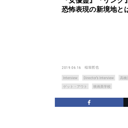
『女優霊』『リング
恐怖表現の新境地とは？【Dir
稲垣哲也
2019.06.16
Interview
Director’s Interview
高橋
ゲット・アウト
映画美学校