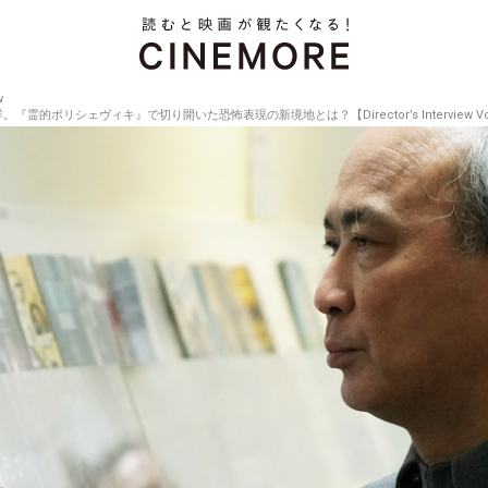
w
ボリシェヴィキ』で切り開いた恐怖表現の新境地とは？【Director’s Interview Vol