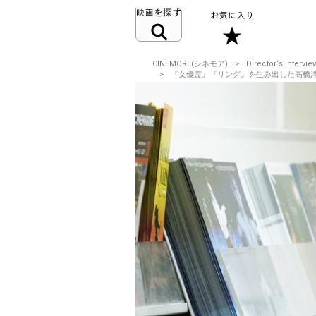
CINEMORE(シネモア)
Director‘s Intervie
『女優霊』『リング』を生み出した高橋洋。『霊的