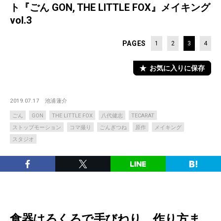
ト『ごん GON, THE LITTLE FOX』メイキング
vol.3
PAGES
1
2
3
4
お気に入りに保存
2019.07.17
池浦蓮介
ごん
GON
THE LITTLE FOX
八代健志
TECARAT
ストップモーション
コマ撮り
ごんぎつね
原作
メイキング
スタジオ
食器はろくろで手びねり。作り方ま