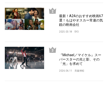
最新！A24のおすすめ映画67
選！もはやオスカー常連の気
鋭の映画会社
2025.03.18
SYO
『Michael／マイケル』スー
パースターの光と影、その
「光」を求めて
2026.06.11
斉藤博昭