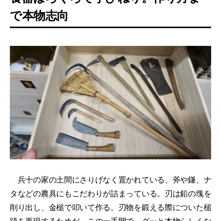
で本物志向
兵十の家の土間にさりげなく置かれている、斧や鎌、ナ
タなどの農具にもこだわりが詰まっている。刃は鉛の塊を
削り出し、金槌で叩いて作る。刃物を鍛える際についた槌