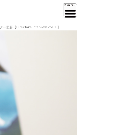
ctor’s Interview Vol.38】