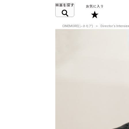
CINEMORE(シネモア)
Director‘s Intervie