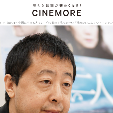
w
壊れゆく中国に生きる人々の、心を動きを見つめたい『帰れない二人』ジャ・ジャンクー監督【Dire