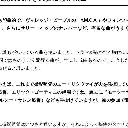
も印象的で、
ヴィレッジ・ピープル
の「
Y.M.C.A.
」や
フィンツ
」、さらに
サリー・イップ
のナンバーなど、有名な曲がうま
て誰もが知っている曲を使いました。ドラマが描かれる時代に
国ではものすごく流行る曲が、年に1、2曲あるので、こうし
出せると思いました。
いえば、これまで撮影監督のユー・リクウァイが力を発揮して
監督、エリック・ゴーティエの起用ですね。過去に『
モーター
ォルター・サレス監督）なども手掛けていますが、彼の参加で
に撮影監督はいつもと違いますが、それによって映像のタッチ