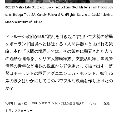
©2023 Metro Lato Sp. z o.o., Blick Productions SAS, Marlene Film Production
s.r.o., Beluga Tree SA, Canal+ Polska S.A., dFlights Sp. z o.o., Česká televize,
Mazovia Institute of Culture
ベラルーシ政府がEUに混乱を引き起こす狙いで大勢の難民
をポーランド国境へと移送する＜人間兵器＞とよばれる策
略。本作『人間の境界』では、その策略に翻弄された人々
の過酷な運命を、シリア人難民家族、支援活動家、国境警
備隊の青年など複数の視点から群像劇として描き出す。監
督はポーランドの巨匠アグニエシュカ・ホランド。御年75
歳の彼女はいかにしてこのパワフルな映画を作り上げたの
か？
5月3日（金・祝）TOHOシネマズ シャンテほか全国順次ロードショー 配給：
トランスフォーマー