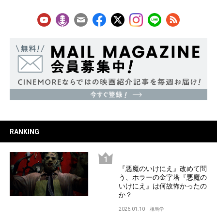
RANKING
『悪魔のいけにえ』改めて問
う、ホラーの金字塔『悪魔の
いけにえ』は何故怖かったの
か？
2026.01.10
相馬学