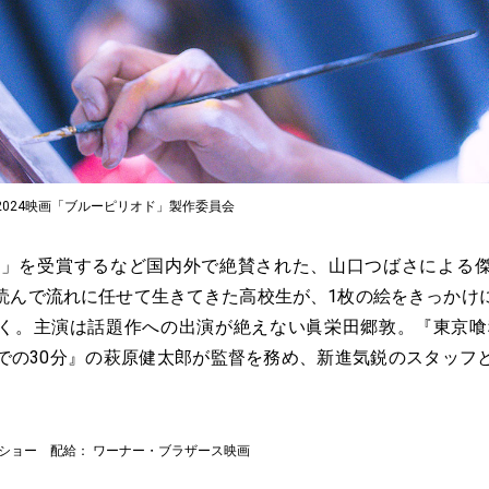
2024映画「ブルーピリオド」製作委員会
20」を受賞するなど国内外で絶賛された、山口つばさによる
読んで流れに任せて生きてきた高校生が、1枚の絵をきっかけ
く。主演は話題作への出演が絶えない眞栄田郷敦。『東京喰
での30分』の萩原健太郎が監督を務め、新進気鋭のスタッフ
ドショー 配給： ワーナー・ブラザース映画