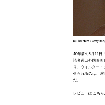
(c)Photofest / Getty Im
40年前の8月11
読者選出外国映画
り、ウォルター・
せられるのは、演
だ。
レビューは
こちら