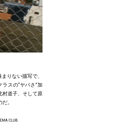
極まりない描写で、
ラスの“ヤバさ”加
北村道子、そして原
のだ。
A CLUB