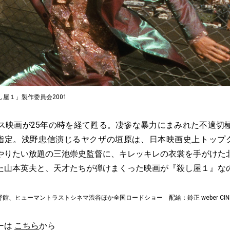
屋１」製作委員会2001
ス映画が25年の時を経て甦る。凄惨な暴力にまみれた不適切
8指定。浅野忠信演じるヤクザの垣原は、日本映画史上トップク
やりたい放題の三池崇史監督に、キレッキレの衣裳を手がけた
た山本英夫と、天才たちが弾けまくった映画が『殺し屋１』な
館、ヒューマントラストシネマ渋谷ほか全国ロードショー 配給：鈴正 weber CINEM
ーは
こちら
から