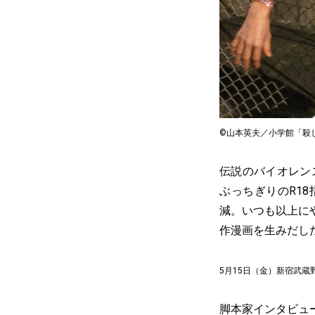
©山本英夫／小学館「殺し
伝説のバイオレン
ぶっちぎりのR1
減。いつも以上に
作漫画を生みだし
5月15日（金）新宿武蔵野
脚本家インタビュ