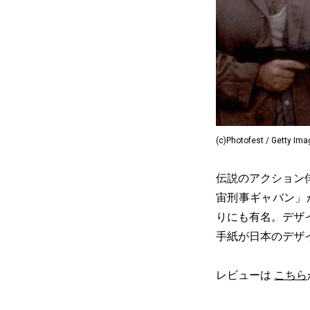
(c)Photofest / Getty Im
伝説のアクション
宙刑事ギャバン」
りにも有名。デザ
手紙が日本のデザ
レビューは
こちら