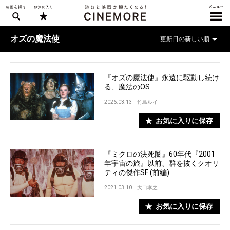
オズの魔法使
『オズの魔法使』永遠に駆動し続け
る、魔法のOS
2026.03.13
竹島ルイ
お気に入りに保存
『ミクロの決死圏』60年代『2001
年宇宙の旅』以前、群を抜くクオリ
ティの傑作SF (前編)
2021.03.10
大口孝之
お気に入りに保存