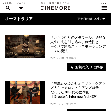
オーストラリア
『かたつむりのメモワール』過酷な
人生に光を射し込み、創造性とユニ
ークさで彩るストップモーションア
ニメの魔法
2025.06.30
牛津厚信
お気に入りに保存
『悪魔と夜ふかし』コリン・ケアン
ズ＆キャメロン・ケアンズ監督 こ
だわった70年代の世界観
【Director’s Interview Vol.439】
2024.10.03
香田史生