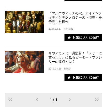
『マルコヴィッチの穴』アイデンテ
ィティとテクノロジーの〈現在〉を
予見した怪作
2021.02.27
稲垣貴俊
お気に入りに保存
今やアカデミー賞監督！『メリーに
首ったけ』に見るピーター・ファレ
リーの原点とは？
2019.03.26
相馬学
お気に入りに保存
1 / 1