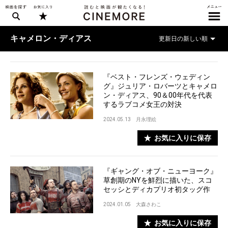
キャメロン・ディアス
『ベスト・フレンズ・ウェディン
グ』ジュリア・ロバーツとキャメロ
ン・ディアス、90＆00年代を代表
するラブコメ女王の対決
2024.05.13
月永理絵
お気に入りに保存
『ギャング・オブ・ニューヨーク』
草創期のNYを鮮烈に描いた、スコ
セッシとディカプリオ初タッグ作
2024.01.05
大森さわこ
お気に入りに保存