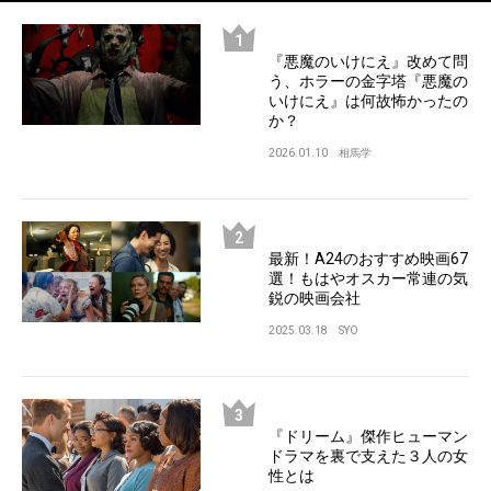
『悪魔のいけにえ』改めて問
う、ホラーの金字塔『悪魔の
いけにえ』は何故怖かったの
か？
2026.01.10
相馬学
最新！A24のおすすめ映画67
選！もはやオスカー常連の気
鋭の映画会社
2025.03.18
SYO
『ドリーム』傑作ヒューマン
ドラマを裏で支えた３人の女
性とは