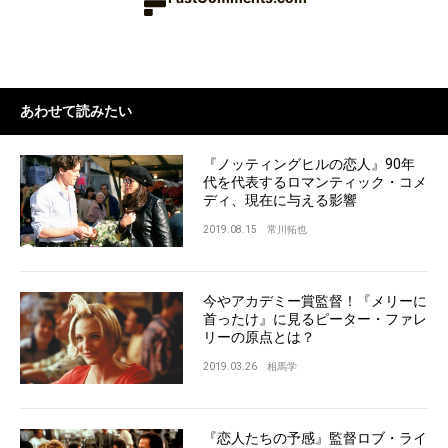
あわせて読みたい
『ノッティングヒルの恋人』90年
代を代表するロマンティック・コメ
ディ、現在に与える影響
2019.08.15
常川拓也
今やアカデミー賞監督！『メリーに
首ったけ』に見るピーター・ファレ
リーの原点とは？
2019.03.26
相馬学
『恋人たちの予感』監督ロブ・ライ