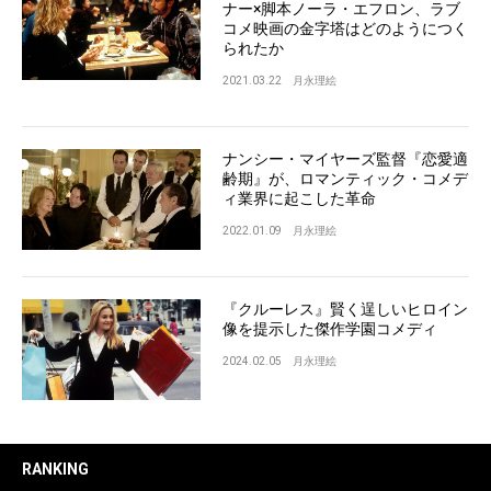
ナー×脚本ノーラ・エフロン、ラブ
コメ映画の金字塔はどのようにつく
られたか
2021.03.22
月永理絵
ナンシー・マイヤーズ監督『恋愛適
齢期』が、ロマンティック・コメデ
ィ業界に起こした革命
2022.01.09
月永理絵
『クルーレス』賢く逞しいヒロイン
像を提示した傑作学園コメディ
2024.02.05
月永理絵
RANKING