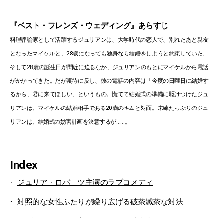
『ベスト・フレンズ・ウェディング』あらすじ
料理評論家として活躍するジュリアンは、大学時代の恋人で、別れたあと親友
となったマイケルと、28歳になっても独身なら結婚をしようと約束していた。
そして28歳の誕生日が間近に迫るなか、ジュリアンのもとにマイケルから電話
がかかってきた。だが期待に反し、彼の電話の内容は「今度の日曜日に結婚す
るから、君に来てほしい」というもの。慌てて結婚式の準備に駆けつけたジュ
リアンは、マイケルの結婚相手である20歳のキムと対面。未練たっぷりのジュ
リアンは、結婚式の妨害計画を決意するが……。
Index
ジュリア・ロバーツ主演のラブコメディ
対照的な女性ふたりが繰り広げる破茶滅茶な対決