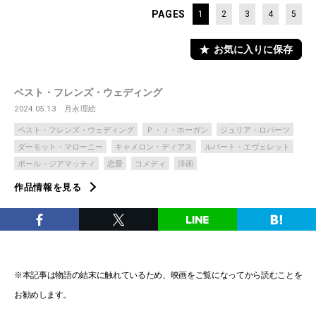
PAGES
1
2
3
4
5
お気に入りに保存
ベスト・フレンズ・ウェディング
2024.05.13
月永理絵
ベスト・フレンズ・ウェディング
Ｐ・Ｊ・ホーガン
ジュリア・ロバーツ
ダーモット・マローニー
キャメロン・ディアス
ルパート・エヴェレット
ポール・ジアマッティ
恋愛
コメディ
洋画
作品情報を見る
※本記事は物語の結末に触れているため、映画をご覧になってから読むことを
お勧めします。