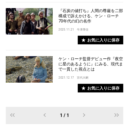
『石炭の値打ち』人間の尊厳を二部
構成で訴えかける、ケン・ローチ
70年代の幻の名作
2025.11.21
牛津厚信
お気に入りに保存
ケン・ローチ監督デビュー作『夜空
に星のあるように』にみる、現代ま
で一貫した視点とは
2021.12.17
宮代大嗣
お気に入りに保存
1 / 1