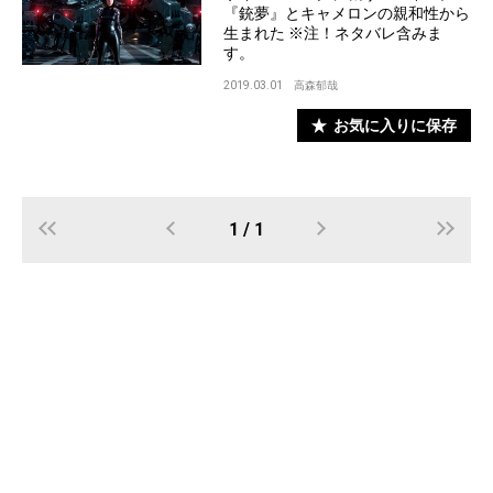
『銃夢』とキャメロンの親和性から
生まれた ※注！ネタバレ含みま
す。
2019.03.01
高森郁哉
お気に入りに保存
1 / 1