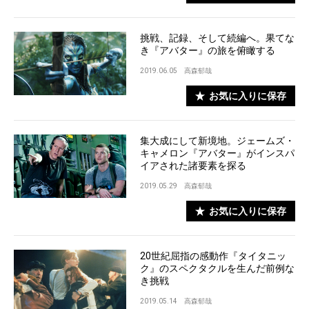
挑戦、記録、そして続編へ。果てな
き『アバター』の旅を俯瞰する
2019.06.05
高森郁哉
お気に入りに保存
集大成にして新境地。ジェームズ・
キャメロン『アバター』がインスパ
イアされた諸要素を探る
2019.05.29
高森郁哉
お気に入りに保存
20世紀屈指の感動作『タイタニッ
ク』のスペクタクルを生んだ前例な
き挑戦
2019.05.14
高森郁哉