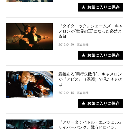
お気に入りに保存
『タイタニック』ジェームズ・キャ
メロンが“世界の王”になった必然と
奇跡
2019.04.29
高森郁哉
お気に入りに保存
意義ある“興行失敗作”。キャメロン
が『アビス』（深淵）で見たものと
は
2019.04.15
高森郁哉
お気に入りに保存
『アリータ：バトル・エンジェル』
サイバーパンク、戦うヒロイン。