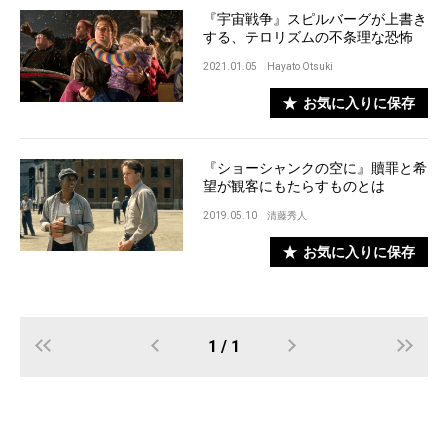
『宇宙戦争』スピルバーグが上書き
する、テロリズムの不条理な恐怖
2021.01.05
Hayato Otsuki
お気に入りに保存
『ショーシャンクの空に』贖罪と希
望が観客にもたらすものとは
2019.05.10
清藤秀人
お気に入りに保存
1 / 1