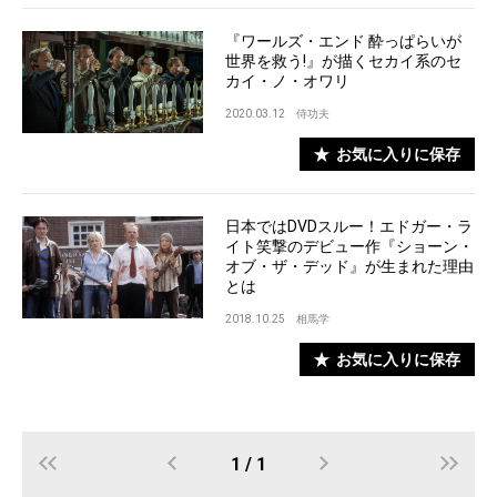
『ワールズ・エンド 酔っぱらいが
世界を救う!』が描くセカイ系のセ
カイ・ノ・オワリ
2020.03.12
侍功夫
お気に入りに保存
日本ではDVDスルー！エドガー・ラ
イト笑撃のデビュー作『ショーン・
オブ・ザ・デッド』が生まれた理由
とは
2018.10.25
相馬学
お気に入りに保存
1 / 1