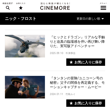
ニック・フロスト
『ヒックとドラゴン』リアルな手触
りと迫真の臨場感を伴い再び舞い降
りた、実写版アドベンチャー
2025.09.10
牛津厚信
お気に入りに保存
『タンタンの冒険/ユニコーン号の
秘密』父子の関係を再定義する、モ
ーションキャプチャー・ムービー
2024.01.11
竹島ルイ
お気に入りに保存