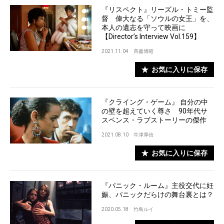
『リスペクト』リーズル・トミー監
督 偉大なる「ソウルの女王」を、
本人の遺志を守って映画に
【Director’s Interview Vol.159】
2021.11.04
斉藤博昭
お気に入りに保存
『クライング・ゲーム』 自分の中
の壁を超えていく尊さ 90年代サ
スペンス・ラブストーリーの傑作
2021.08.10
牛津厚信
お気に入りに保存
『パニック・ルーム』主役交代に妊
娠、パニックだらけの舞台裏とは？
2020.05.18
竹島ルイ