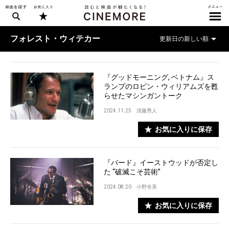
フォレスト・ウィテカー
『グッドモーニング, ベトナム』ス
ランプのロビン・ウィリアムズを甦
らせたマシンガントーク
2024.11.25
清藤秀人
お気に入りに保存
『バード』イーストウッドが否定し
た “破滅こそ芸術”
2024.08.20
小野寺系
お気に入りに保存