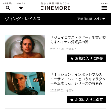
ヴィング・レイムス
『ジェイコブス・ラダー』聖書が照
らすベトナム帰還兵の闇
2025.10.23
竹島ルイ
お気に入りに保存
『ミッション：インポッシブル3』
イーサン・ハントというキャラクタ
ーを追求した、シリーズの特異点
2025.07.02
相馬学
お気に入りに保存