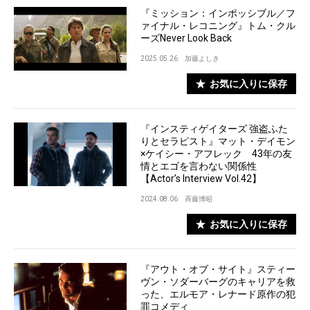
『ミッション：インポッシブル／フ
ァイナル・レコニング』トム・クル
ーズNever Look Back
2025.05.26
加藤よしき
お気に入りに保存
『インスティゲイターズ 強盗ふた
りとセラピスト』マット・デイモン
×ケイシー・アフレック 43年の友
情とエゴを言わない関係性
【Actor’s Interview Vol.42】
2024.08.06
斉藤博昭
お気に入りに保存
『アウト・オブ・サイト』スティー
ヴン・ソダーバーグのキャリアを救
った、エルモア・レナード原作の犯
罪コメディ