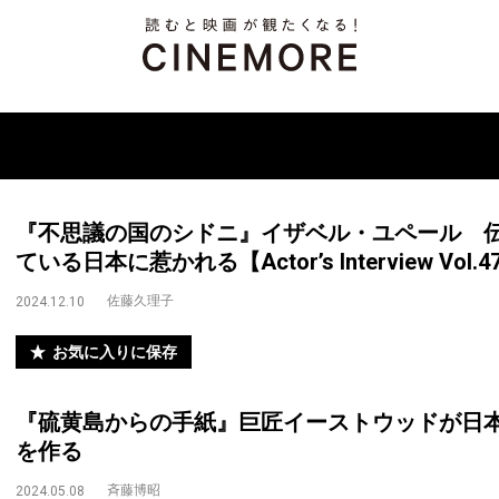
『不思議の国のシドニ』イザベル・ユペール 
ている日本に惹かれる【Actor’s Interview Vol.4
佐藤久理子
2024.12.10
お気に入りに保存
『硫黄島からの手紙』巨匠イーストウッドが日
を作る
斉藤博昭
2024.05.08