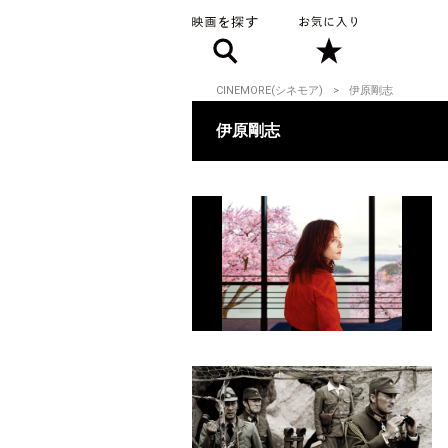
CINEMORE(シネモア)
伊原剛志
伊原剛志