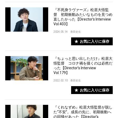
『不死身ラヴァーズ』松居大悟監
督 初期衝動みたいなものを見つめ
直したかった【Director’s Interview
Vol.403】
2024.05.14
香田史生
お気に入りに保存
『ちょっと思い出しただけ』松居大
悟監督 コロナ禍を描くのは必然だ
った【Director’s Interview
Vol.179】
2022.02.10
香田史生
お気に入りに保存
『くれなずめ』松居大悟監督が脱し
た“不安”。成長の先に、初期衝動へ
の回帰があった【Director’s