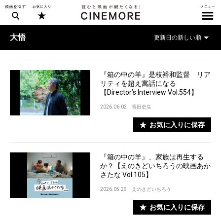
大悟
『箱の中の羊』是枝裕和監督 リア
リティを超え寓話になる
【Director’s Interview Vol.554】
2026.06.02
香田史生
お気に入りに保存
『箱の中の羊』、家族は再生する
か？【えのきどいちろうの映画あか
さたな Vol.105】
2026.05.29
えのきどいちろう
お気に入りに保存