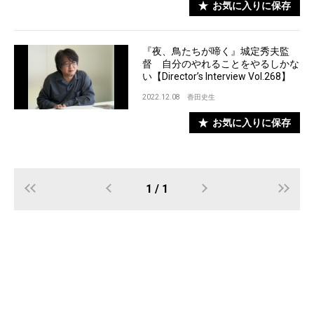
お気に入りに保存
『夜、鳥たちが啼く』城定秀夫監
督 自分のやれることをやるしかな
い【Director’s Interview Vol.268】
2022.12.08
香田史生
お気に入りに保存
1 / 1