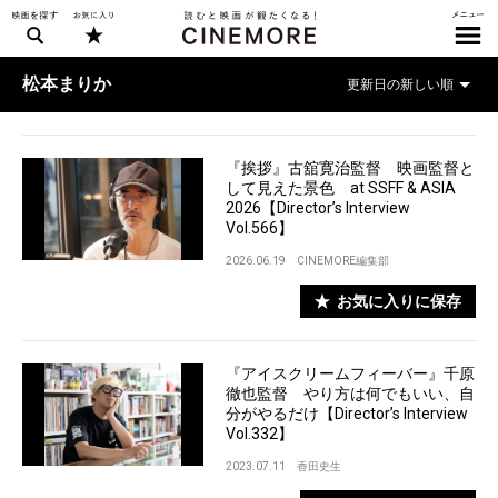
松本まりか
『挨拶』古舘寛治監督 映画監督と
して見えた景色 at SSFF & ASIA
2026【Director’s Interview
Vol.566】
2026.06.19
CINEMORE編集部
お気に入りに保存
『アイスクリームフィーバー』千原
徹也監督 やり方は何でもいい、自
分がやるだけ【Director’s Interview
Vol.332】
2023.07.11
香田史生