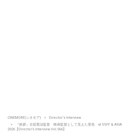
CINEMORE(シネモア)
Director‘s Interview
『挨拶』古舘寛治監督 映画監督として見えた景色 at SSFF & ASIA
2026【Director’s Interview Vol.566】