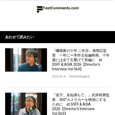
FastComments.com
あわせて読みたい
『磯畑家の十年 二年目』後閑広監
督 一年にー本作る短編映画、十年
後には全てを繋げて長編に at
SSFF & ASIA 2026【Director’s
Interview Vol.564】
2026.06.18
CINEMORE編集部
『道子、未知満ちて。』武井咲華監
督 360°カメラカーを映画にする
ために at SSFF & ASIA
2026【Director’s Interview
Vol.563】