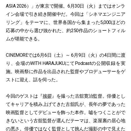
ASIA 2026）」が東京で開催。6月30日（火）まではオンラ
イン会場で引き続き開催中だ。今回は「シネマエンジニア
リング」をテーマに、世界各国から集まった5,000ほどの
応募の中から選び抜かれた、約250作品のショートフィル
ムが堪能できる。
CINEMOREでは6月6日（土）～ 6月9日（火）の4日間に渡
り、会場のWITH HARAJUKUにてPodcastの公開収録を実
施。映画祭に作品を出品された監督やプロデューサーをゲ
ストに迎え、話を伺った。
今回のゲストは『
挨拶
』を撮った古舘寛治監督。俳優とし
てキャリアを積み上げてきた古舘氏が、長年の夢であった
映画監督としてデビューを飾った本作。嘘をつくことがで
きないという古舘監督が選んだテーマは、楽屋裏の居心地
の悪さ。俳優ではなく監督として挑んだ撮影の中で見えた