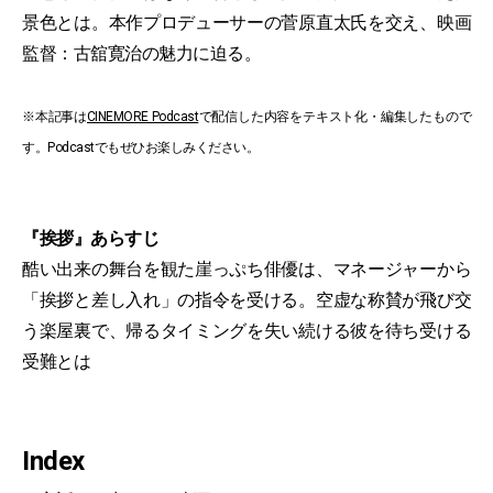
景色とは。本作プロデューサーの菅原直太氏を交え、映画
監督：古舘寛治の魅力に迫る。
※本記事は
CINEMORE Podcast
で配信した内容をテキスト化・編集したもので
す。Podcastでもぜひお楽しみください。
『挨拶』あらすじ
酷い出来の舞台を観た崖っぷち俳優は、マネージャーから
「挨拶と差し入れ」の指令を受ける。空虚な称賛が飛び交
う楽屋裏で、帰るタイミングを失い続ける彼を待ち受ける
受難とは
Index