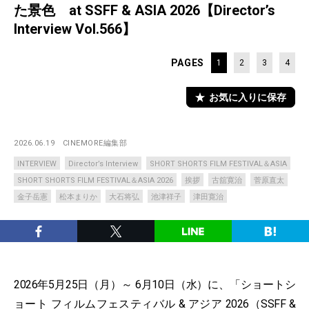
た景色 at SSFF & ASIA 2026【Director’s
Interview Vol.566】
PAGES
1
2
3
4
お気に入りに保存
2026.06.19
CINEMORE編集部
INTERVIEW
Director’s Interview
SHORT SHORTS FILM FESTIVAL＆ASIA
SHORT SHORTS FILM FESTIVAL＆ASIA 2026
挨拶
古舘寛治
菅原直太
金子岳憲
松本まりか
大石将弘
池津祥子
津田寛治
2026年5月25日（月）～ 6月10日（水）に、「ショートシ
ョート フィルムフェスティバル & アジア 2026（SSFF &