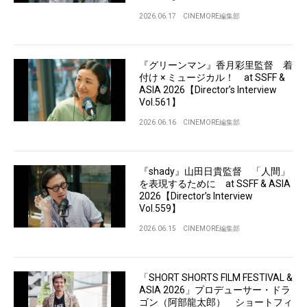
2026.06.17
CINEMORE編集部
『グリーンマン』香月彩里監督 着
付け × ミュージカル！ at SSFF &
ASIA 2026【Director’s Interview
Vol.561】
2026.06.16
CINEMORE編集部
『shady』山田日貴監督 「人間」
を表現するために at SSFF & ASIA
2026【Director’s Interview
Vol.559】
2026.06.15
CINEMORE編集部
「SHORT SHORTS FILM FESTIVAL &
ASIA 2026」プロデューサー・ドラ
ゴン（阿部龍太郎） ショートフィ