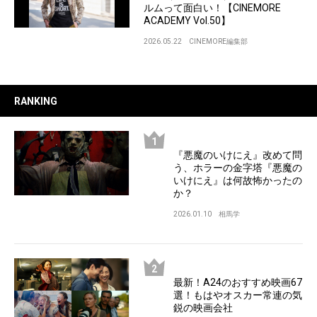
ルムって面白い！【CINEMORE
ACADEMY Vol.50】
2026.05.22
CINEMORE編集部
RANKING
『悪魔のいけにえ』改めて問
う、ホラーの金字塔『悪魔の
いけにえ』は何故怖かったの
か？
2026.01.10
相馬学
最新！A24のおすすめ映画67
選！もはやオスカー常連の気
鋭の映画会社