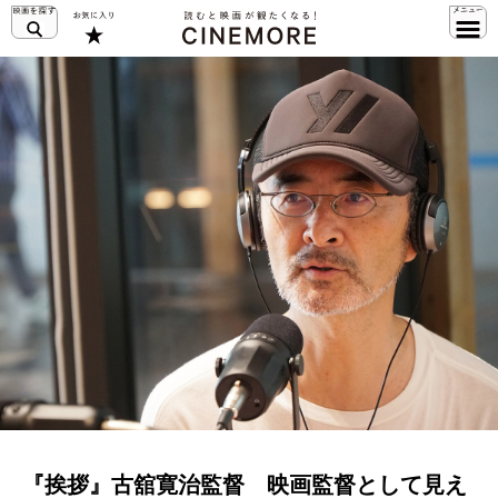
『挨拶』古舘寛治監督 映画監督として見え