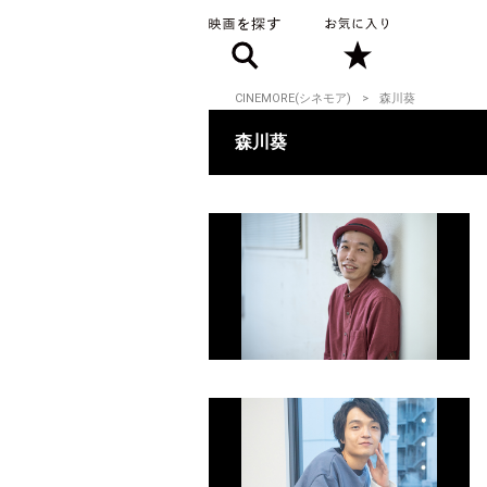
CINEMORE(シネモア)
森川葵
森川葵