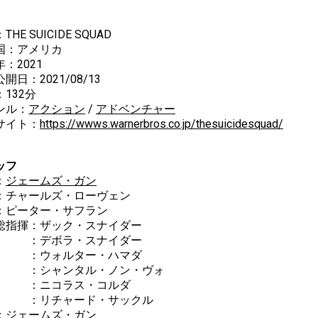
HE SUICIDE SQUAD
国：アメリカ
：2021
開日：2021/08/13
132分
ンル：
アクション
/
アドベンチャー
サイト：
https://wwws.warnerbros.co.jp/thesuicidesquad/
ッフ
：
ジェームズ・ガン
：チャールズ・ローヴェン
ーター・サフラン
総指揮：ザック・スナイダー
デボラ・スナイダー
ウォルター・ハマダ
シャンタル・ノン・ヴォ
ニコラス・コルダ
リチャード・サックル
：
ジェームズ・ガン