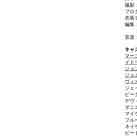
撮影
プロ
衣装
編集
：ク
音楽
キャ
マー
イド
ジョ
ジョ
ヴィ
ジェ
ピー
デヴ
ダニ
マイ
フル
ネイ
ピー