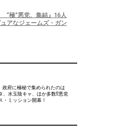
“極”悪党、集結』16人
ピュアなジェームズ・ガン
、政府に極秘で集められたのは
タ、水玉陰キャ、ほか多数⁉悪党
ス・ミッション開幕！