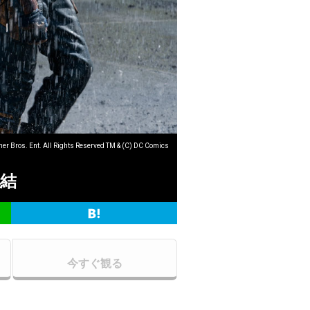
er Bros. Ent. All Rights Reserved TM & (C) DC Comics
集結
今すぐ観る