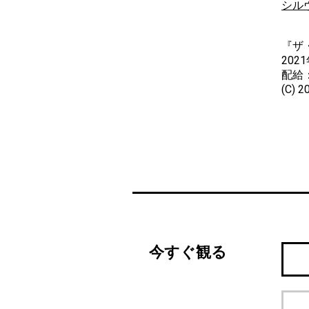
シル
『ザ
202
配給
(C) 2
今すぐ観る