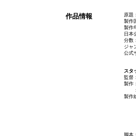
原題：T
作品情報
製作
製作年
日本公
分数：
ジャ
公式
スタ
監督
製作
：ピ
製作
：
：
：
：
：
脚本