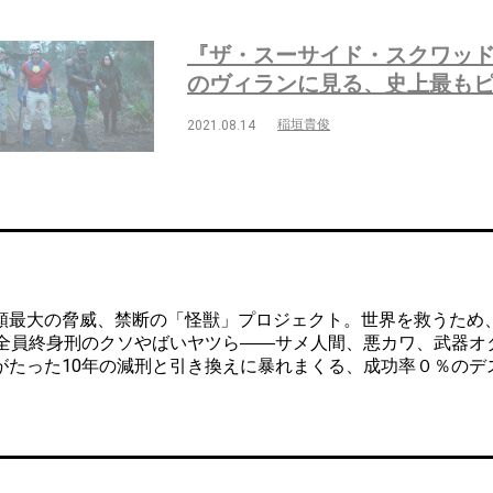
『ザ・スーサイド・スクワッド 
のヴィランに見る、史上最も
稲垣貴俊
2021.08.14
最大の脅威、禁断の「怪獣」プロジェクト。世界を救うため
人全員終身刑のクソやばいヤツら――サメ人間、悪カワ、武器オ
がたった10年の減刑と引き換えに暴れまくる、成功率０％のデ