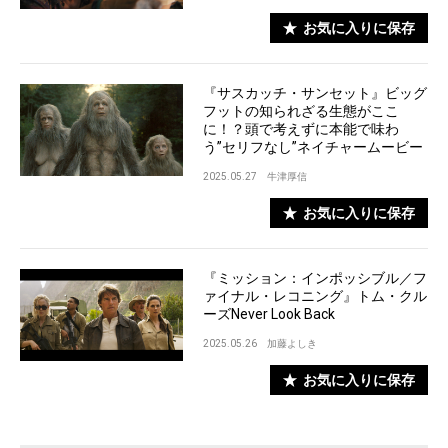
お気に入りに保存
『サスカッチ・サンセット』ビッグ
フットの知られざる生態がここ
に！？頭で考えずに本能で味わ
う”セリフなし”ネイチャームービー
2025.05.27
牛津厚信
お気に入りに保存
『ミッション：インポッシブル／フ
ァイナル・レコニング』トム・クル
ーズNever Look Back
2025.05.26
加藤よしき
お気に入りに保存