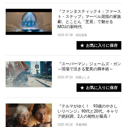
『ファンタスティック４：ファース
ト・ステップ』マーベル屈指の家族
劇、とことん「芝居」で魅せる
MCUの新時代
2025.07.28
稲垣貴俊
お気に入りに保存
『スーパーマン』ジェームズ・ガン
～現場で活きる驚異の脚本術～
2025.07.24
加藤よしき
お気に入りに保存
『テルマがゆく！ 93歳のやさし
いリベンジ』90代と20代。キャリ
ア絶好調、2人の相性が最高！
2025.06.02
斉藤博昭