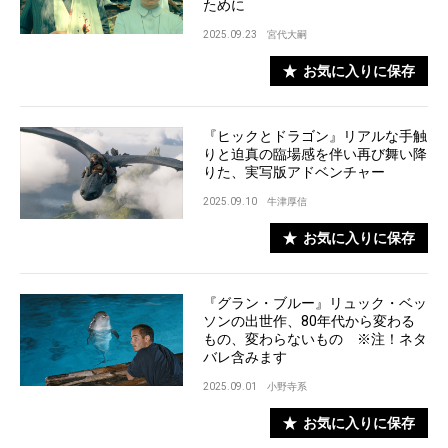
ために
2025.09.23
宮代大嗣
お気に入りに保存
『ヒックとドラゴン』リアルな手触
りと迫真の臨場感を伴い再び舞い降
りた、実写版アドベンチャー
2025.09.10
牛津厚信
お気に入りに保存
『グラン・ブルー』リュック・ベッ
ソンの出世作、80年代から変わる
もの、変わらないもの ※注！ネタ
バレ含みます
2025.09.01
小野寺系
お気に入りに保存