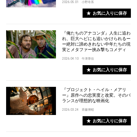
2026.05.01
小野寺系
お気に入りに保存
『俺たちのアナコンダ』人生に追わ
れ、巨大ヘビにも追いかけられるー
ー絶対に諦めきれない中年たちの現
実とメタファー挟み撃ちコメディ
2026.04.10
牛津厚信
お気に入りに保存
『プロジェクト・ヘイル・メアリ
ー』原作への忠実度と改変。そのバ
ランスが理想的な映画化
2026.03.24
斉藤博昭
お気に入りに保存