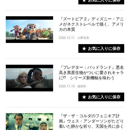
お気に入りに保存
『ズートピア２』ディズニー・アニ
メがネクストレベルで描く、アメリ
カの本質
2025.12.11
小野寺系
お気に入りに保存
『プレデター：バッドランド』悪名
高き異星生物がついに愛されキャラ
に!? シリーズ新機軸を味わう
2025.11.10
相馬学
お気に入りに保存
『ザ・ザ・コルダのフェニキア計
画』ウェス・アンダーソンがたどり
着いた静かな祈り、天国を共に歩く