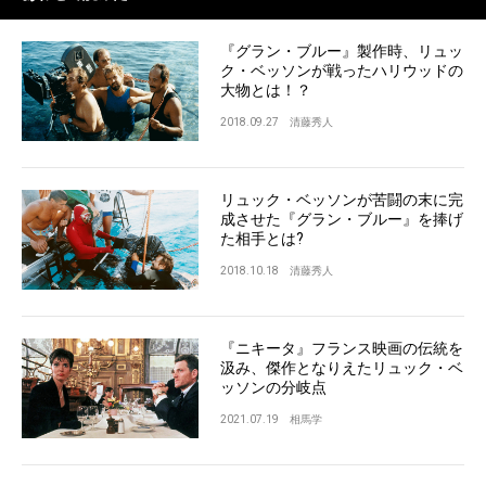
『グラン・ブルー』製作時、リュッ
ク・ベッソンが戦ったハリウッドの
大物とは！？
2018.09.27
清藤秀人
リュック・ベッソンが苦闘の末に完
成させた『グラン・ブルー』を捧げ
た相手とは?
2018.10.18
清藤秀人
『ニキータ』フランス映画の伝統を
汲み、傑作となりえたリュック・ベ
ッソンの分岐点
2021.07.19
相馬学