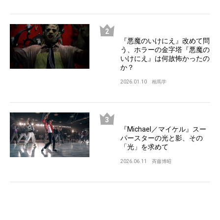
『悪魔のいけにえ』改めて問
う、ホラーの金字塔『悪魔の
いけにえ』は何故怖かったの
か？
2026.01.10
相馬学
『Michael／マイケル』スー
パースターの光と影、その
「光」を求めて
2026.06.11
斉藤博昭