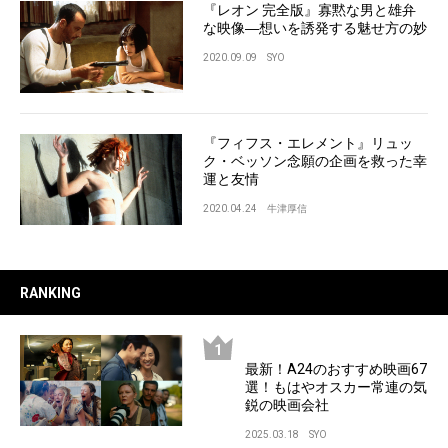
『レオン 完全版』寡黙な男と雄弁
な映像―想いを誘発する魅せ方の妙
2020.09.09
SYO
『フィフス・エレメント』リュッ
ク・ベッソン念願の企画を救った幸
運と友情
2020.04.24
牛津厚信
RANKING
最新！A24のおすすめ映画67
選！もはやオスカー常連の気
鋭の映画会社
2025.03.18
SYO