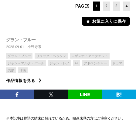
PAGES
1
2
3
4
お気に入りに保存
グラン・ブルー
2025.09.01
小野寺系
グラン・ブルー
リュック・ベッソン
ロザンナ・アークエット
ジャン＝マルク・バール
ジャン・レノ
4K
アドベンチャー
ドラマ
恋愛
洋画
作品情報を見る
※本記事は物語の結末に触れているため、映画未見の方はご注意ください。