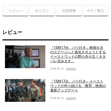
レビュー
あらすじ
作品情報
今すぐ観る
レビュー
『15時17分、パリ行き』映画を次
のステージへと進化させようとする
イーストウッドの野心作※注！ネタ
バレ含みます。
2018.03.14
稲垣哲也
『15時17分、パリ行き』イースト
ウッドが作り続ける「教育」映画の
最新アップデート
2018.03.16
稲垣哲也