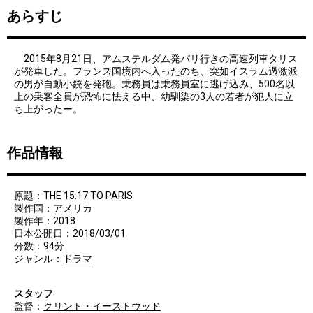
あらすじ
2015年8月21日、アムステルダム発パリ行きの高速列車タリス
が発車した。フランス国境内へ入ったのち、突如イスラム過激派
の男が自動小銃を発砲。乗務員は乗務員室に逃げ込み、500名以
上の乗客全員が恐怖に怯える中、幼馴染の3人の若者が犯人に立
ち上がったー。
作品情報
原題：THE 15:17 TO PARIS
製作国：アメリカ
製作年：2018
日本公開日：2018/03/01
分数：94分
ジャンル：
ドラマ
スタッフ
監督：
クリント・イーストウッド