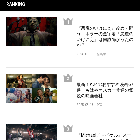
RANKING
『悪魔のいけにえ』改めて問
う、ホラーの金字塔『悪魔の
いけにえ』は何故怖かったの
か？
2026.01.10
相馬学
最新！A24のおすすめ映画67
選！もはやオスカー常連の気
鋭の映画会社
2025.03.18
SYO
『Michael／マイケル』スー