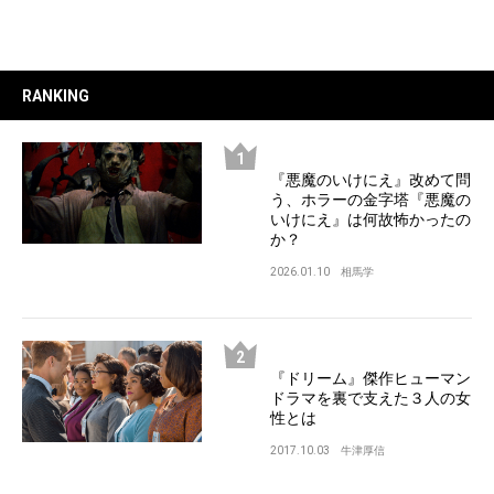
RANKING
『悪魔のいけにえ』改めて問
う、ホラーの金字塔『悪魔の
いけにえ』は何故怖かったの
か？
2026.01.10
相馬学
『ドリーム』傑作ヒューマン
ドラマを裏で支えた３人の女
性とは
2017.10.03
牛津厚信