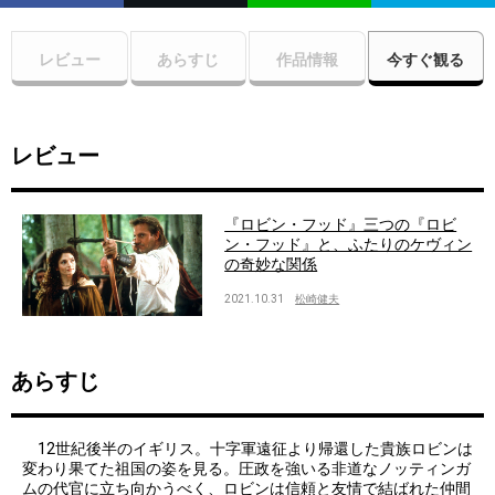
レビュー
あらすじ
作品情報
今すぐ観る
レビュー
『ロビン・フッド』三つの『ロビ
ン・フッド』と、ふたりのケヴィン
の奇妙な関係
2021.10.31
松崎健夫
あらすじ
12世紀後半のイギリス。十字軍遠征より帰還した貴族ロビンは
変わり果てた祖国の姿を見る。圧政を強いる非道なノッティンガ
ムの代官に立ち向かうべく、ロビンは信頼と友情で結ばれた仲間