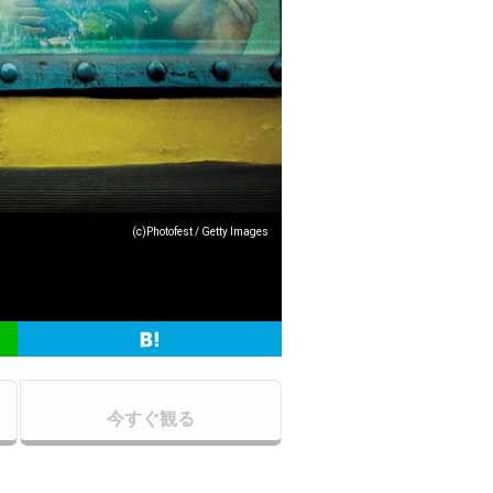
(c)Photofest / Getty Images
今すぐ観る