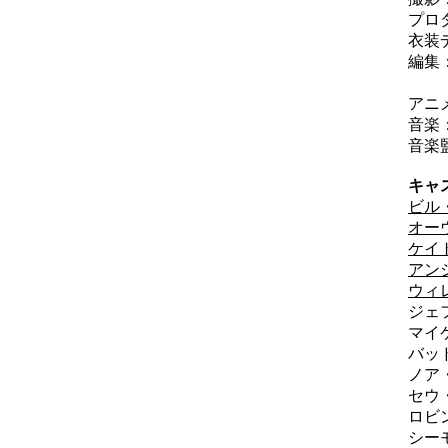
プロ
衣装
編集
ダニ
アニ
音楽
音楽
キャ
ビル
オー
ケイ
アン
ウィ
ジェ
マイ
バッ
ノア
セウ
ロビ
シー