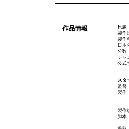
原題：T
作品情報
製作
製作年
日本公
分数：
ジャ
公式
スタ
監督
製作
バ
ス
製作
脚本
撮影