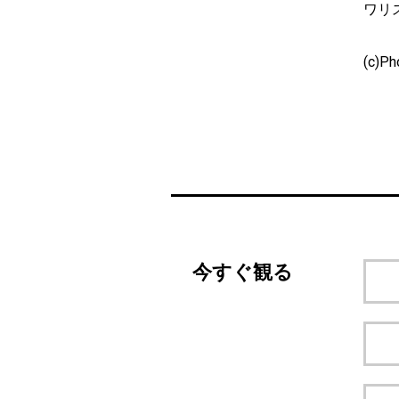
ワリ
(c)Ph
今すぐ観る