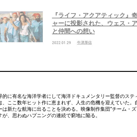
『ライフ・アクアティック』
ャーに投影された、ウェス・
と仲間への想い
牛津厚信
2022.01.29
的に有名な海洋学者にして海洋ドキュメンタリー監督のステ
は、ここ数年ヒット作に恵まれず、人生の危機を迎えていた。
ーは新たな航海に出ることを決める。映像制作集団”チーム・ズ
すが、思わぬハプニングの連続で窮地に陥る。