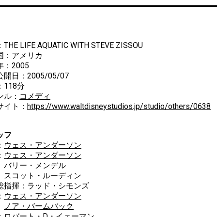
HE LIFE AQUATIC WITH STEVE ZISSOU
国：アメリカ
：2005
開日：2005/05/07
118分
ンル：
コメディ
サイト：
https://www.waltdisneystudios.jp/studio/others/0638
ッフ
：
ウェス・アンダーソン
：
ウェス・アンダーソン
リー・メンデル
コット・ルーディン
総指揮：ラッド・シモンズ
：
ウェス・アンダーソン
ノア・バームバック
：ロバート・D・イェーマン