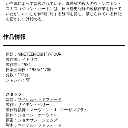
が当局によって監視されている。真理省の役人のウィンストン・
スミス（ジョン・ハート）は、日々歴史記録の改竄作業を行って
いたが、いつしか体制に対する疑問を持ち、禁じられている日記
を密かにつけ始める。
作品情報
原題：NINETEEN EIGHTY-FOUR
製作国：イギリス
製作年：1984
日本公開日：1985/11/05
分数：113分
ジャンル：
SF
スタッフ
監督：
マイケル・ラドフォード
製作：サイモン・ペリー
製作総指揮：マーヴィン・J・ローゼンブラム
原作：ジョージ・オーウェル
原案：ジョナサン・ジェムズ
脚本：
マイケル・ラドフォード