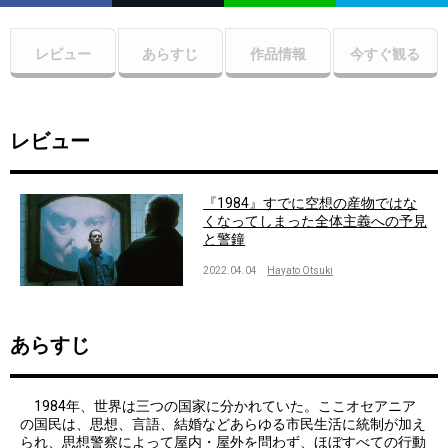
レビュー
あらすじ
作品情報
今すぐ観る
レビュー
『1984』すでに空想の産物ではな
くなってしまった全体主義への予見
と警鐘
2022.04.04
Hayato Otsuki
あらすじ
1984年、世界は三つの国家に分かれていた。ここオセアニア
の国民は、思想、言語、結婚などあらゆる市民生活に統制が加え
られ、思想警察によって屋内・屋外を問わず、ほぼすべての行動