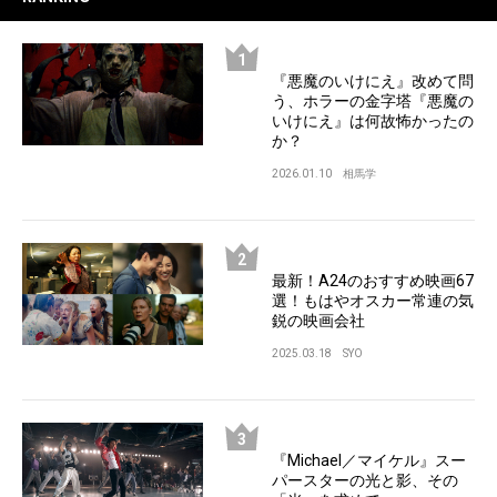
『悪魔のいけにえ』改めて問
う、ホラーの金字塔『悪魔の
いけにえ』は何故怖かったの
か？
2026.01.10
相馬学
最新！A24のおすすめ映画67
選！もはやオスカー常連の気
鋭の映画会社
2025.03.18
SYO
『Michael／マイケル』スー
パースターの光と影、その