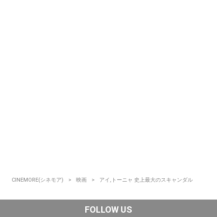
CINEMORE(シネモア)
映画
アイ,トーニャ 史上最大のスキャンダル
FOLLOW US