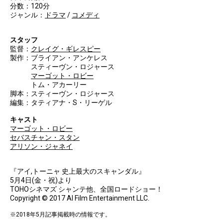
分数：120分
ジャンル：
ドラマ
/
コメディ
スタッフ
監督：
クレイグ・ギレスピー
製作：ブライアン・アンケレス
スティーヴン・ロジャース
マーゴット・ロビー
トム・アカーリー
脚本：スティーヴン・ロジャース
編集：タティアナ・S・リーゲル
キャスト
マーゴット・ロビー
セバスチャン・スタン
アリソン・ジャネイ
『アイ,トーニャ 史上最大のスキャンダル』
5月4日(金・祝)より
TOHOシネマズ シャンテ他、全国ロードショー！
Copyright © 2017 AI Film Entertainment LLC.
※2018年5月記事掲載時の情報です。