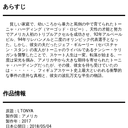
あらすじ
貧しい家庭で、幼いころから暴力と罵倒の中で育てられたトー
ニャ・ハーディング（マーゴッド・ロビー）。天性の才能と努力
でアメリカ人初のトリプルアクセルを成功させ、92年アルベール
ビル、94年リレハンメルと二度のオリンピック代表選手となっ
た。しかし、彼女の夫だったジェフ・ギルーリー（セバスチャ
ン・スタン）の友人がトーニャのライバルであるナンシー・ケリ
ガンを襲撃したことで、スケート人生は一変。転落が始まる。一
度は栄光を掴み、アメリカ中から大きな期待を寄せられたトーニ
ャ・ハーディングだったが、その後、彼女を待ち受けていたの
は・・・・・・。フィギュアスケート史上最大といわれる衝撃的
な事件の意外な真相と、彼女の波乱万丈な半生の物語。
作品情報
原題：I, TONYA
製作国：アメリカ
製作年：2017
日本公開日：2018/05/04