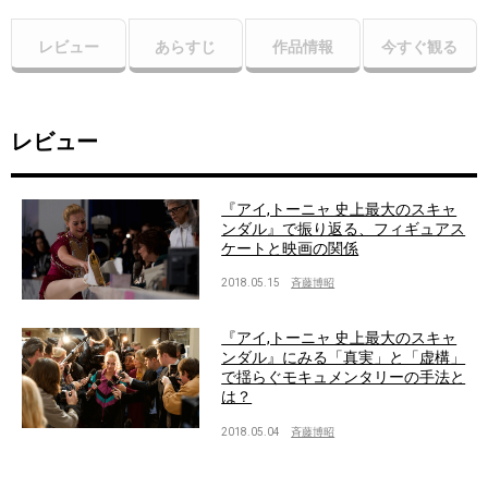
レビュー
あらすじ
作品情報
今すぐ観る
レビュー
『アイ,トーニャ 史上最大のスキャ
ンダル』で振り返る、フィギュアス
ケートと映画の関係
2018.05.15
斉藤博昭
『アイ,トーニャ 史上最大のスキャ
ンダル』にみる「真実」と「虚構」
で揺らぐモキュメンタリーの手法と
は？
2018.05.04
斉藤博昭