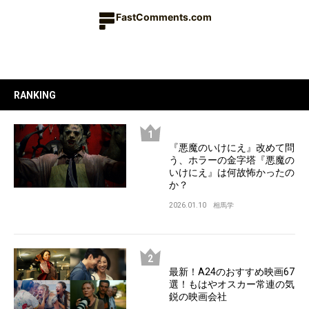
FastComments.com
RANKING
『悪魔のいけにえ』改めて問
う、ホラーの金字塔『悪魔の
いけにえ』は何故怖かったの
か？
2026.01.10
相馬学
最新！A24のおすすめ映画67
選！もはやオスカー常連の気
鋭の映画会社