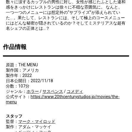
数々に涙するカップルの男性に対し、女性が感じたふとした違和
感をきっかけにレストランは徐々に不穏な雰囲気に。 なんと、
一つ一つのメニューには想定外の“サプライズ”が添えられてい
た… 。果たして、レストランには、そして極上のコースメニュー
にはどんな秘密が隠されているのか？そしてミステリアスな超有
名シェフの正体とは…？
作品情報
原題：THE MENU
製作国：アメリカ
製作年：2022
日本公開日：2022/11/18
分数：107分
ジャンル：
ホラー
/
サスペンス
/
コメディ
公式サイト：
https://www.20thcenturystudios.jp/movies/the-
menu
スタッフ
監督：
マーク・マイロッド
製作：アダム・マッケイ
：ベッツィ・コック