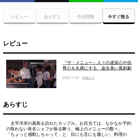
レビュー
あらすじ
作品情報
今すぐ観る
レビュー
『ザ・メニュー』人々の虚栄心や自
尊心を丸裸にする、血生臭い風刺劇
2022.11.23
竹島ルイ
あらすじ
太平洋岸の孤島を訪れたカップル。お目当ては、なかなか予約
の取れない有名シェフが振る舞う、極上のメニューの数々。
「ちょっと感動しちゃって」と、目にも舌にも麗しい、料理の