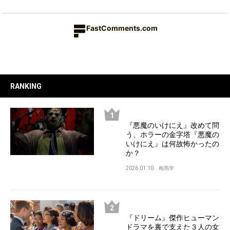
FastComments.com
RANKING
『悪魔のいけにえ』改めて問
う、ホラーの金字塔『悪魔の
いけにえ』は何故怖かったの
か？
2026.01.10
相馬学
『ドリーム』傑作ヒューマン
ドラマを裏で支えた３人の女