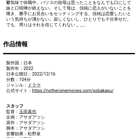
鬱気味で休職中。バツ３の祖母は思ったことをなんでも口にして
妹と口喧嘩が絶えない。そして母は、佳純に恋人がいないことを
嘆き、勝手にお見合いをセッティングする。佳純は恋愛したいと
いう気持ちが湧かない。寂しくないし、ひとりでも十分幸せだ。
でも、周りはそれを信じてくれない＿＿。
作品情報
製作国：日本
製作年：2022
日本公開日：2022/12/16
分数：104分
ジャンル：
ドラマ
公式サイト：
https://notheroinemovies.com/sobakasu/
スタッフ
監督：
玉田真也
企画：アサダアツシ
原作：アサダアツシ
脚本：アサダアツシ
音響効果：松野泉