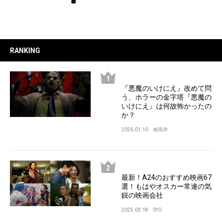
RANKING
『悪魔のいけにえ』改めて問
う、ホラーの金字塔『悪魔の
いけにえ』は何故怖かったの
か？
2026.01.10
相馬学
最新！A24のおすすめ映画67
選！もはやオスカー常連の気
鋭の映画会社
2025.03.18
SYO