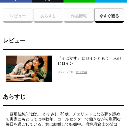
レビュー
あらすじ
作品情報
今すぐ観る
レビュー
『そばかす』ヒロインともう一人の
ヒロイン
2022.12.20
宮代大嗣
あらすじ
蘇畑佳純(そばた・かすみ)、30歳。チェリストになる夢を諦め
て実家にもどってはや数年、コールセンターで働きながら単調な
毎日を過ごしている。妹は結婚して妊娠中。 救急救命士の父は