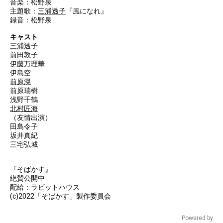
音楽：松野泉
主題歌：
三浦透子
『風になれ』
録音：松野泉
キャスト
三浦透子
前田敦子
伊藤万理華
伊島空
前原滉
前原瑞樹
浅野千鶴
北村匠海
（友情出演）
田島令子
坂井真紀
三宅弘城
『そばかす』
絶賛公開中
配給：ラビットハウス
(c)2022「そばかす」製作委員会
Powered by