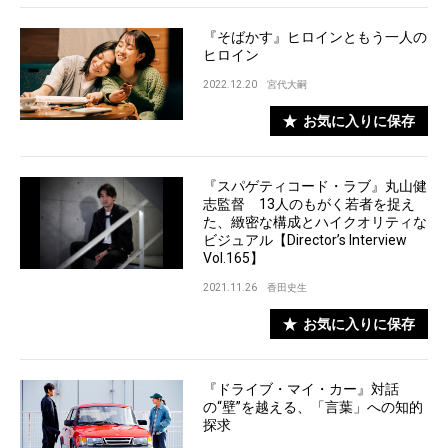
『そばかす』ヒロインともう一人の
ヒロイン
2022.12.20
宮代大嗣
お気に入りに保存
『スパゲティコード・ラブ』丸山健
志監督 13人のもがく若者を捉え
た、緻密な構成とハイクオリティな
ビジュアル【Director’s Interview
Vol.165】
2021.11.26
香田史生
お気に入りに保存
『ドライブ・マイ・カー』対話
の“壁”を越える、「言葉」への知的
探求