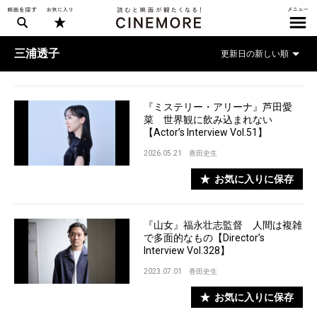
三浦透子
『ミステリー・アリーナ』芦田愛
菜 世界観に飲み込まれない
【Actor’s Interview Vol.51】
2026.05.21
香田史生
お気に入りに保存
『山女』福永壮志監督 人間は複雑
で多面的なもの【Director’s
Interview Vol.328】
2023.07.01
香田史生
お気に入りに保存