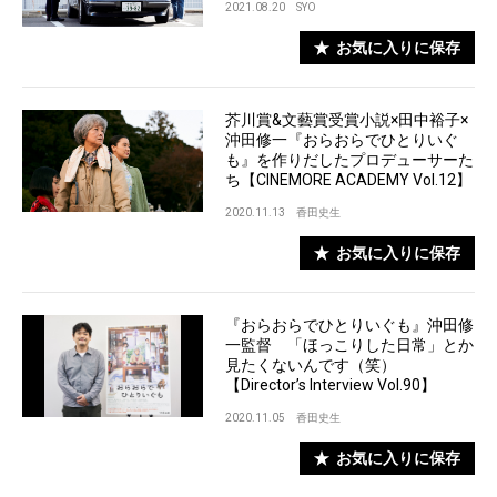
2021.08.20
SYO
お気に入りに保存
芥川賞&文藝賞受賞小説×田中裕子×
沖田修一『おらおらでひとりいぐ
も』を作りだしたプロデューサーた
ち【CINEMORE ACADEMY Vol.12】
2020.11.13
香田史生
お気に入りに保存
『おらおらでひとりいぐも』沖田修
一監督 「ほっこりした日常」とか
見たくないんです（笑）
【Director’s Interview Vol.90】
2020.11.05
香田史生
お気に入りに保存