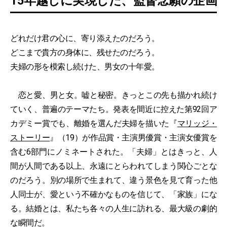
15年越しに実現した、監督念願の企画
どれだけ君の心に、寄り添えたのだろう。
どこまで貴方の身体に、残せたのだろう。
夫婦の形を模索し続けた、男女の十年愛。
恋と愛、男と女。嘘と秘密。きっとこの先も描かれ続け
ていく、普遍のテーマたち。発表を間近に控えた第92回ア
カデミー賞でも、離婚を選んだ夫婦を描いた『
マリッジ・
ストーリー
』（19）が作品賞・主演男優賞・主演女優賞を
含む6部門にノミネートされた。「夫婦」とはきっと、人
間が人間である以上、永遠にとらわれてしまう関心ごとな
のだろう。別の場所で生まれて、違う景色を見て育った他
人同士が、愛という不確かなものを信じて、「家族」にな
る。結婚とは、私たち各々の人生に訪れる、最大級の劇的
な瞬間だ。