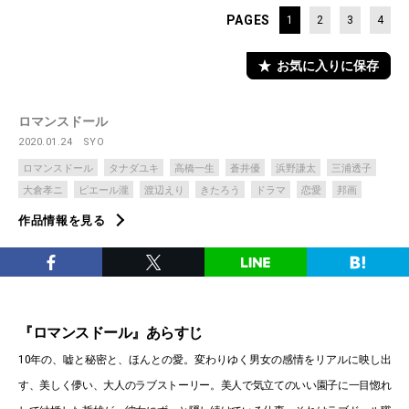
PAGES
1
2
3
4
お気に入りに保存
ロマンスドール
2020.01.24
SYO
ロマンスドール
タナダユキ
高橋一生
蒼井優
浜野謙太
三浦透子
大倉孝ニ
ピエール瀧
渡辺えり
きたろう
ドラマ
恋愛
邦画
作品情報を見る
『ロマンスドール』あらすじ
10年の、嘘と秘密と、ほんとの愛。変わりゆく男女の感情をリアルに映し出
す、美しく儚い、大人のラブストーリー。美人で気立てのいい園子に一目惚れ