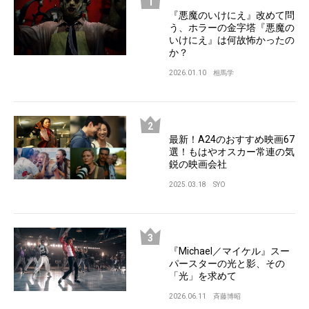
『悪魔のいけにえ』改めて問
う、ホラーの金字塔『悪魔の
いけにえ』は何故怖かったの
か？
2026.01.10
相馬学
最新！A24のおすすめ映画67
選！もはやオスカー常連の気
鋭の映画会社
2025.03.18
SYO
『Michael／マイケル』スー
パースターの光と影、その
「光」を求めて
2026.06.11
斉藤博昭