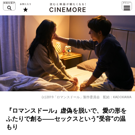
(c)2019「ロマンスドール」製作委員会 配給：KADOKAWA
『ロマンスドール』虚偽を脱いで、愛の形を
ふたりで創る――セックスという“受容”の温
もり