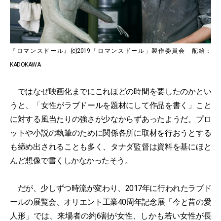
『ロマンスドール』(c)2019「ロマンスドール」製作委員会 配給：
KADOKAWA
ではなぜ映画化までにこれほどの時間を要したのかとい
うと、「女性がラブドールを題材にして作品を書く」こと
に対する風当たりの強さが少なからずあったようだ。プロ
ットや小説の執筆のために関係各所に取材を行おうとする
も締め出されることも多く、タナダ監督は資料を基にほと
んど想像で書くしかなかったそう。
だが、少しずつ時流が変わり、2017年に行われたラブド
ールの展覧会、オリエント工業40周年記念展「今と昔の愛
人形」では、来場者の約6割が女性、しかも若い女性が長