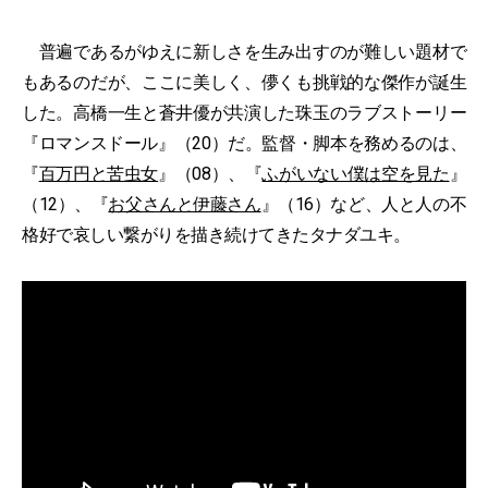
普遍であるがゆえに新しさを生み出すのが難しい題材で
もあるのだが、ここに美しく、儚くも挑戦的な傑作が誕生
した。高橋一生と蒼井優が共演した珠玉のラブストーリー
『ロマンスドール』（20）だ。監督・脚本を務めるのは、
『
百万円と苦虫女
』（08）、『
ふがいない僕は空を見た
』
（12）、『
お父さんと伊藤さん
』（16）など、人と人の不
格好で哀しい繋がりを描き続けてきたタナダユキ。