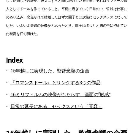
して結婚した哲雄が、彼女にずっと隠し続けている仕事、それはラブドール職
人としてドールを作っていること。平穏に過ぎていく日常の中、哲雄は仕事に
のめり込み、恋焦がれて結婚したはずの園子とは次第にセックスレスになって
いた。いよいよ夫婦の危機かと思ったとき、園子はぽつりと胸の中に抱えてい
た秘密を打ち明けた。
Index
15年越しに実現した、監督念願の企画
『ロマンスドール』とリンクする3つの作品
16ミリフィルムの映像がもたらす、画面の“触感”
日常の延長にある、セックスという「受容」