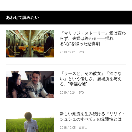
あわせて読みたい
『マリッジ・ストーリー』愛は変わ
らず、夫婦は終わる――揺れ
る“心”を綴った悲喜劇
2019.12.01
SYO
『ラースと、その彼女』「治さな
い」という優しさ。居場所を与え
る、“幸福な嘘”
2019.10.24
SYO
新しい潮流を生み続ける『リリイ・
シュシュのすべて』の先駆性とは
2018.10.05
森直人