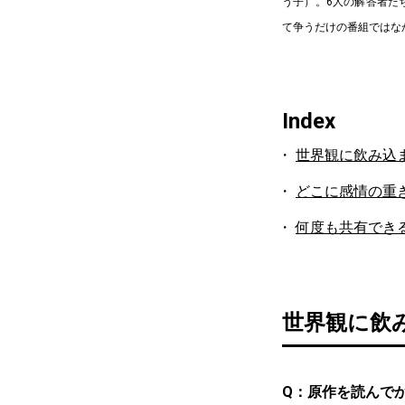
う子）。6人の解答者た
て争うだけの番組ではな
Index
世界観に飲み込
どこに感情の重
何度も共有でき
世界観に飲
Q：原作を読んで