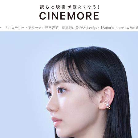
『ミステリー・アリーナ』芦田愛菜 世界観に飲み込まれない【Actor’s Interview Vol.