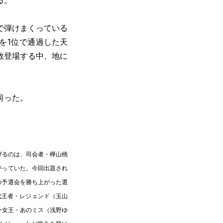
る。
で弾けまくっている
を1位で通過した天
数登場する中、地に
伺った。
げるのは、司会者・樺山桃
がっていた。今回出題され
の予選会を勝ち上がった選
代王者・レジェンド（玉山
ー女王・あのミス（浅野ゆ