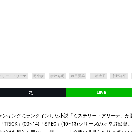
テリー・アリーナ
堤幸彦
唐沢寿明
芦田愛菜
三浦透子
宇野祥平
ランキングにランクインした小説「
ミステリー・アリーナ
」が
「
TRICK
」(00~14)「
SPEC
」(10~13)シリーズの堤幸彦監