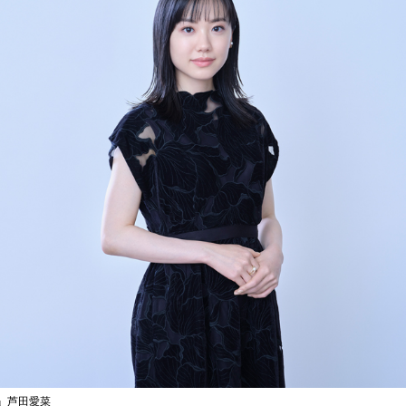
』芦田愛菜