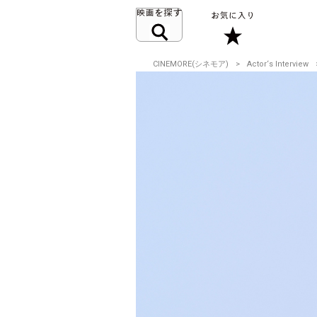
CINEMORE(シネモア)
Actor‘s Interview