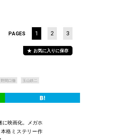
1
2
3
PAGES
お気に入りに保存
野間口徹
玉山鉄二
遂に映画化。メガホ
督。本格ミステリー作