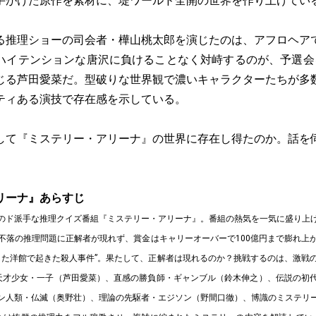
手がけた原作を素材に、堤ワールド全開の世界を作り上げてい
る推理ショーの司会者・樺山桃太郎を演じたのは、アフロヘア
ハイテンションな唐沢に負けることなく対峙するのが、予選会
じる芦田愛菜だ。型破りな世界観で濃いキャラクターたちが多
ティある演技で存在感を示している。
して『ミステリー・アリーナ』の世界に存在し得たのか。話を
リーナ』あらすじ
のド派手な推理クイズ番組『ミステリー・アリーナ』。番組の熱気を一気に盛り上
不落の推理問題に正解者が現れず、賞金はキャリーオーバーで100億円まで膨れ上
した洋館で起きた殺人事件”。果たして、正解者は現れるのか？挑戦するのは、激戦
天才少女・一子（芦田愛菜）、直感の勝負師・ギャンブル（鈴木伸之）、伝説の初
ン人類・仏滅（奥野壮）、理論の先駆者・エジソン（野間口徹）、博識のミステリ