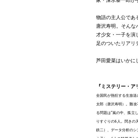
家・深水黎一郎が
物語の主人公であ
唐沢寿明。そんな
才少女・一子を演
足のついたリアリ
芦田愛菜はいかに
『ミステリー・ア
全国民が熱狂する生放送
太郎（唐沢寿明）。難攻
る問題は“嵐の中、孤立
りすぐりの6人。閃きの
鉄二）、データ分析のシ