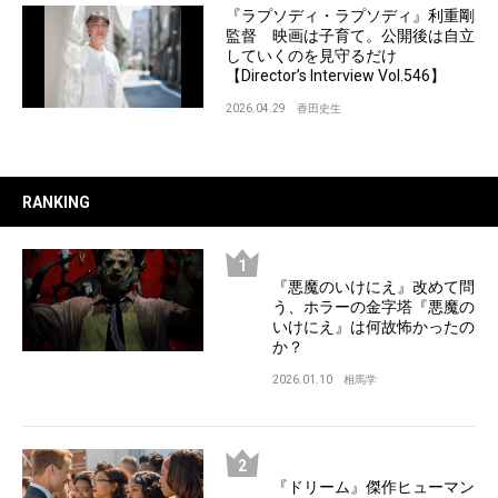
『ラプソディ・ラプソディ』利重剛
監督 映画は子育て。公開後は自立
していくのを見守るだけ
【Director’s Interview Vol.546】
2026.04.29
香田史生
RANKING
『悪魔のいけにえ』改めて問
う、ホラーの金字塔『悪魔の
いけにえ』は何故怖かったの
か？
2026.01.10
相馬学
『ドリーム』傑作ヒューマン