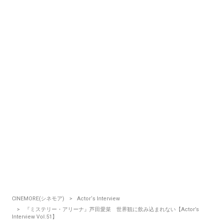
CINEMORE(シネモア)
Actor‘s Interview
『ミステリー・アリーナ』芦田愛菜 世界観に飲み込まれない【Actor’s
Interview Vol.51】