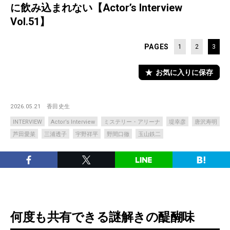
に飲み込まれない【Actor’s Interview
Vol.51】
PAGES
1
2
3
お気に入りに保存
2026.05.21
香田史生
INTERVIEW
Actor’s Interview
ミステリー・アリーナ
堤幸彦
唐沢寿明
芦田愛菜
三浦透子
宇野祥平
野間口徹
玉山鉄二
何度も共有できる謎解きの醍醐味