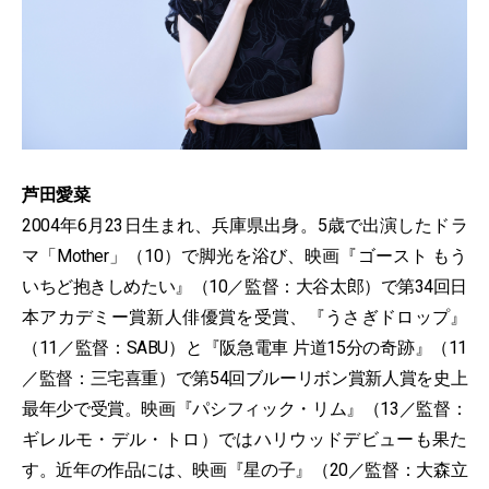
芦田愛菜
2004年6月23日生まれ、兵庫県出身。5歳で出演したドラ
マ「Mother」（10）で脚光を浴び、映画『ゴースト もう
いちど抱きしめたい』（10／監督：大谷太郎）で第34回日
本アカデミー賞新人俳優賞を受賞、『うさぎドロップ』
（11／監督：SABU）と『阪急電車 片道15分の奇跡』（11
／監督：三宅喜重）で第54回ブルーリボン賞新人賞を史上
最年少で受賞。映画『パシフィック・リム』（13／監督：
ギレルモ・デル・トロ）ではハリウッドデビューも果た
す。近年の作品には、映画『星の子』（20／監督：大森立