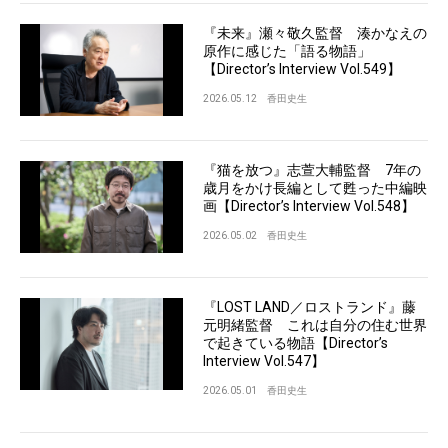
『未来』瀬々敬久監督 湊かなえの
原作に感じた「語る物語」
【Director’s Interview Vol.549】
2026.05.12
香田史生
『猫を放つ』志萱大輔監督 7年の
歳月をかけ長編として甦った中編映
画【Director’s Interview Vol.548】
2026.05.02
香田史生
『LOST LAND／ロストランド』藤
元明緒監督 これは自分の住む世界
で起きている物語【Director’s
Interview Vol.547】
2026.05.01
香田史生