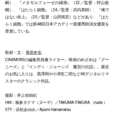
嗣）、『メタモルフォーゼの縁側』（22／監督：狩山俊
輔）、『はたらく細胞』（24／監督：武内英樹）、『俺で
はない炎上』（25／監督：山田篤宏）などがあり、『はた
らく細胞』では第48回日本アカデミー賞優秀助演女優賞を
受賞している。
取材・文：
香田史生
CINEMOREの編集部員兼ライター。映画のめざめは『グー
ニーズ』と『インディ・ジョーンズ 魔宮の伝説』。最近
のお気に入りは、黒澤明や小津安二郎など4Kデジタルリマ
スターのクラシック作品。
撮影：井上佐由紀
HM：板倉タクマ（ヌーデ）／TAKUMA ITAKURA （nude.）
STY：浜松あゆみ／Ayumi Hamamatsu