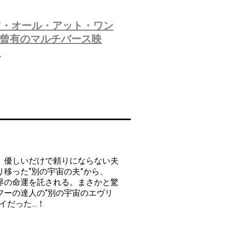
ア・オール・アット・ワン
未曾有のマルチバース映
。
、優しいだけで頼りにならない夫
移った“別の宇宙の夫”から、
界の命運を託される。まさかと驚
フーの達人の“別の宇宙のエヴリ
イだった…！