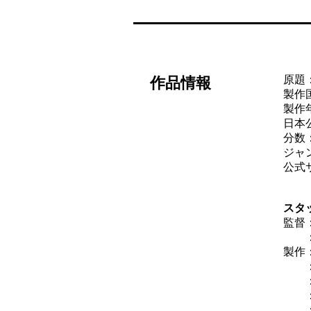
原題：E
作品情報
製作
製作年
日本公
分数：
ジャ
公式
スタ
監督
製作
：ア
：マ