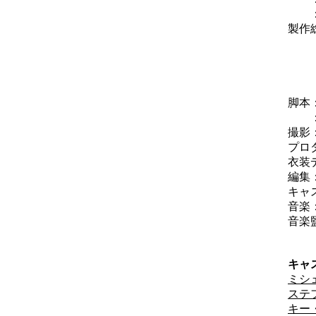
：ジ
製作
：
：
：
：
脚本
撮影
プロ
衣装
編集
キャ
音楽
音楽
：
キャ
ミシ
ステ
キー