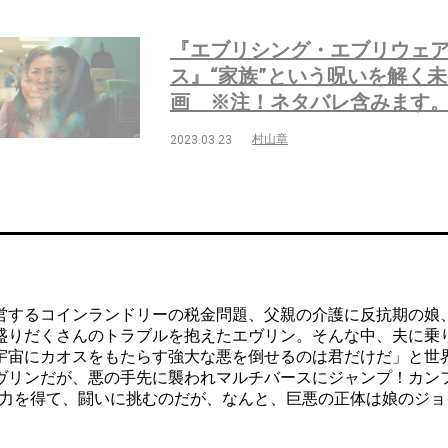
『エブリシング・エブリウェ
ス』“家族”という呪いを解く
画 ※注！ネタバレ含みます
村山章
2023.03.23
するコインランドリーの税金問題、父親の介護に反抗期の娘
盛りだくさんのトラブルを抱えたエヴリン。そんな中、夫に乗り
宇宙にカオスをもたらす強大な悪を倒せるのは君だけだ」と世
ヴリンだが、悪の手先に襲われマルチバースにジャンプ！カン
の力を得て、闘いに挑むのだが、なんと、巨悪の正体は娘のジョ