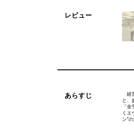
レビュー
経営
あらすじ
と、
「全
くエ
ン”