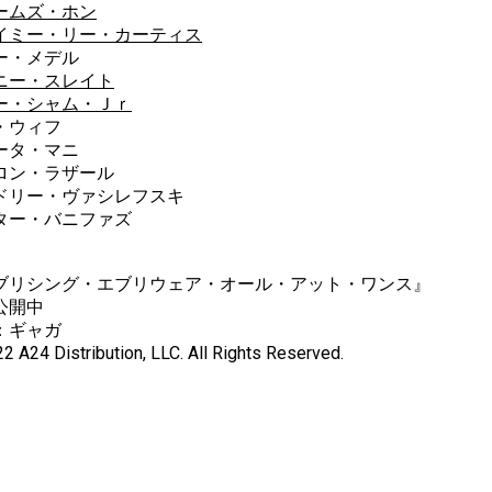
ームズ・ホン
イミー・リー・カーティス
ー・メデル
ニー・スレイト
ー・シャム・Ｊｒ
・ウィフ
ータ・マニ
ロン・ラザール
ドリー・ヴァシレフスキ
ター・バニファズ
ブリシング・エブリウェア・オール・アット・ワンス』
公開中
：ギャガ
2 A24 Distribution, LLC. All Rights Reserved.