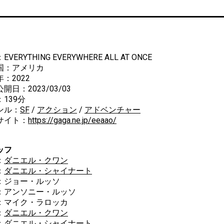
VERYTHING EVERYWHERE ALL AT ONCE
国：アメリカ
：2022
開日：2023/03/03
139分
ンル：
SF
/
アクション
/
アドベンチャー
サイト：
https://gaga.ne.jp/eeaao/
ッフ
：
ダニエル・クワン
：
ダニエル・シャイナート
：ジョー・ルッソ
ンソニー・ルッソ
イク・ラロッカ
：
ダニエル・クワン
：
ダニエル・シャイナート