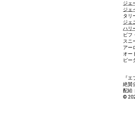
ジェ
ジェ
タリ
ジェ
ハリ
ビフ
スニ
アー
オー
ピー
『エ
絶賛
配給
© 202