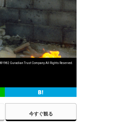
©1982 Guradian Trust Company.All Rights Reserved.
今すぐ観る