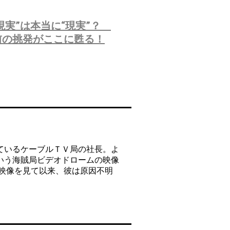
現実”は本当に“現実”？
前の挑発がここに甦る！
ているケーブルＴＶ局の社長。よ
いう海賊局ビデオドロームの映像
映像を見て以来、彼は原因不明