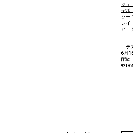
ジェ
デボ
ソー
レイ
ピー
「テ
6月
配給
©1982