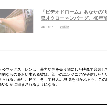
『ビデオドローム』あなたの“
鬼才クローネンバーグ、40年
相馬学
2023.06.15
公マックス・レンは、暴力や性を売り物にした映像で台頭し
激的なものを追い求める彼は、部下のエンジニアが受信したと
せられる。暴行、拷問、そして殺人……興味を引かれるも、この
痛や幻覚に悩まされるようになる。