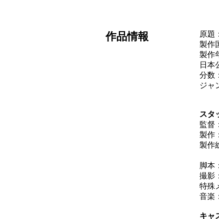
原題：
作品情報
製作
製作年
日本公
分数
ジャ
スタ
監督
製作
製作
：
脚本
撮影
特殊
音楽
キャ