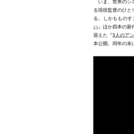
いま、世界のシネ
る現役監督のひと
る。しかもものす
ハ
』ほか四本の新
迎えた『
3人のア
本公開。同年の末