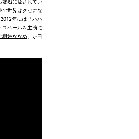
ら熱烈に愛されてい
彼の世界はクセにな
012年には『
ハハ
・ユペールを主演に
ご機嫌ななめ
』が日