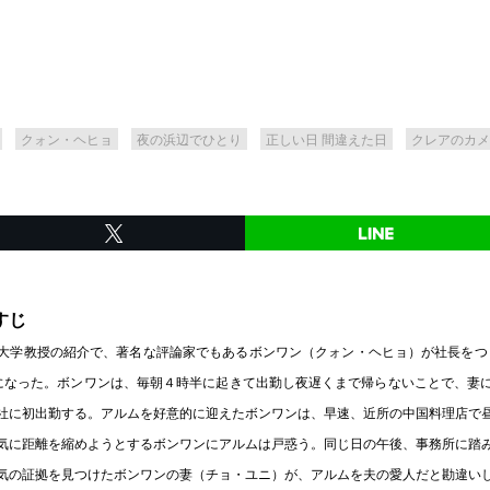
クォン・ヘヒョ
夜の浜辺でひとり
正しい日 間違えた日
クレアのカメ
すじ
大学教授の紹介で、著名な評論家でもあるボンワン（クォン・ヘヒョ）が社長をつ
とになった。ボンワンは、毎朝４時半に起きて出勤し夜遅くまで帰らないことで、妻
社に初出勤する。アルムを好意的に迎えたボンワンは、早速、近所の中国料理店で
気に距離を縮めようとするボンワンにアルムは戸惑う。同じ日の午後、事務所に踏
気の証拠を見つけたボンワンの妻（チョ・ユニ）が、アルムを夫の愛人だと勘違い