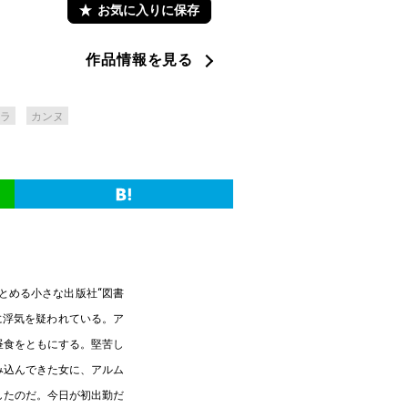
お気に入りに保存
作品情報を見る
ラ
カンヌ
とめる小さな出版社“図書
に浮気を疑われている。ア
昼食をともにする。堅苦し
み込んできた女に、アルム
したのだ。今日が初出勤だ