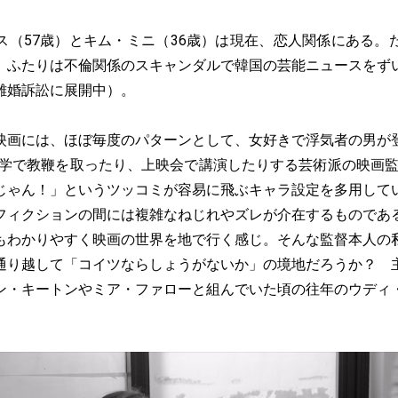
（57歳）とキム・ミニ（36歳）は現在、恋人関係にある。
、ふたりは不倫関係のスキャンダルで韓国の芸能ニュースをず
離婚訴訟に展開中）。
画には、ほぼ毎度のパターンとして、女好きで浮気者の男が
大学で教鞭を取ったり、上映会で講演したりする芸術派の映画監
じゃん！」というツッコミが容易に飛ぶキャラ設定を多用して
フィクションの間には複雑なねじれやズレが介在するものであ
もわかりやすく映画の世界を地で行く感じ。そんな監督本人の
通り越して「コイツならしょうがないか」の境地だろうか？ 
ン・キートンやミア・ファローと組んでいた頃の往年のウディ
。