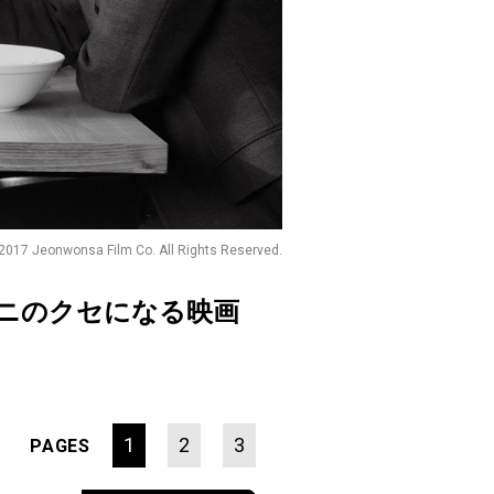
2017 Jeonwonsa Film Co. All Rights Reserved.
ニのクセになる映画
1
2
3
PAGES