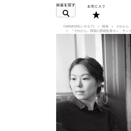
CINEMORE(シネモア)
映画
それから
『それから』韓国の異能監督ホン・サン