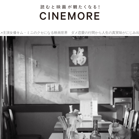
ス×主演女優キム・ミニのクセになる映画世界 ダメ恋愛の行間から人生の真実味がにじみ