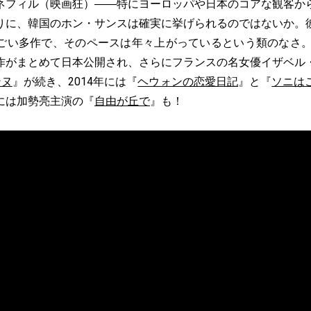
フィル（映画狂）――特にヨーロッパや日本のコアな観客か
りに、韓国のホン・サンスは確実に挙げられるのではないか。
ごい多作で、そのペースは年々上がっているという類のなさ。2
作がまとめて日本公開され、さらにフランスの名女優イザベル
ンヌ
』が続き、2014年には『
ヘウォンの恋愛日記
』と『
ソニは
には加勢亮主演の『
自由が丘で
』も！