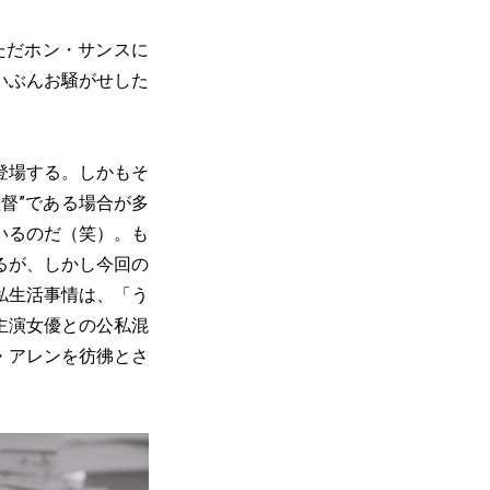
ただホン・サンスに
いぶんお騒がせした
登場する。しかもそ
督”である場合が多
いるのだ（笑）。も
るが、しかし今回の
私生活事情は、「う
主演女優との公私混
・アレンを彷彿とさ