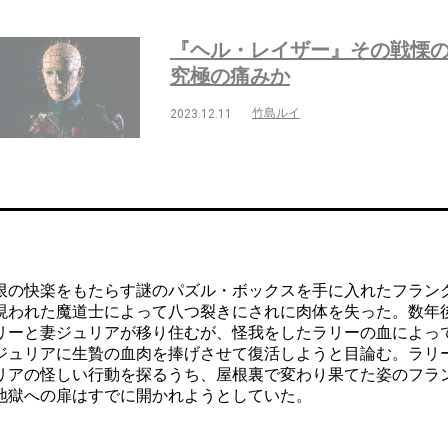
『ヘル・レイザー』その戦慄
究極の痛みか
竹島ルイ
2023.12.11
の快楽をもたらす謎のパズル・ボックスを手に入れたフラン
現われた魔道士によって八つ裂きにされに肉体を失った。数年
リーと妻ジュリアが移り住むが、怪我をしたラリーの血によっ
ジュリアに生贄の血肉を捧げさせて復活しようと目論む。ラリ
リアの怪しい行動を探るうち、屋根裏で変わり果てた姿のフラ
地獄への扉はすでに開かれようとしていた。