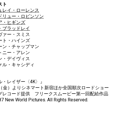
スト
ュレイ・ローレンス
ドリュー・ロビンソン
ア・ヒギンズ
・ブラッドレイ
ヴァー・スミス
ート・ハインズ
ーン・チャップマン
トニー・アレン
ン・デイヴィス
ケル・キャシディ
ル・レイザー〈4K〉』
/8（金）よりシネマート新宿ほか全国順次ロードショー
グレコード提供 フリークスムービー第一回配給作品
7 New World Pictures. All Rights Reserved.