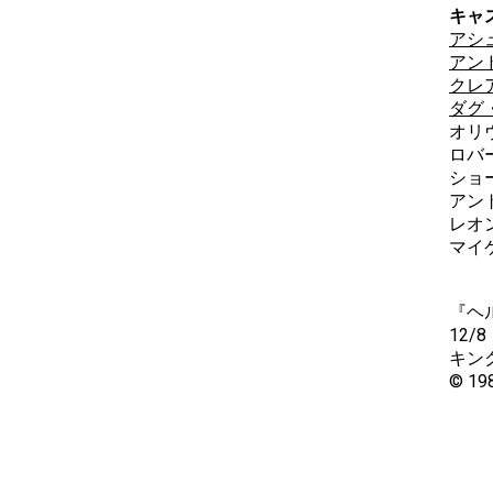
キャ
アシ
アン
クレ
ダグ
オリ
ロバ
ショ
アン
レオ
マイ
『ヘ
12
キン
© 198