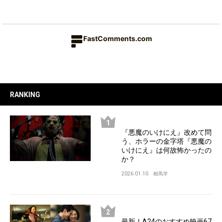
FastComments.com
RANKING
『悪魔のいけにえ』改めて問
う、ホラーの金字塔『悪魔の
いけにえ』は何故怖かったの
か？
2026.01.10
相馬学
最新！A24のおすすめ映画67