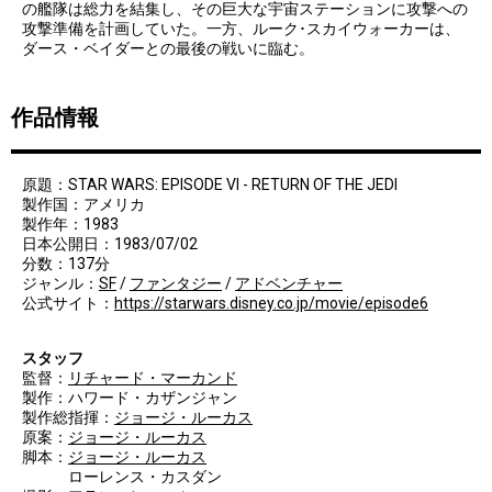
の艦隊は総力を結集し、その巨大な宇宙ステーションに攻撃への
攻撃準備を計画していた。一方、ルーク･スカイウォーカーは、
ダース・ベイダーとの最後の戦いに臨む。
作品情報
原題：STAR WARS: EPISODE VI - RETURN OF THE JEDI
製作国：アメリカ
製作年：1983
日本公開日：1983/07/02
分数：137分
ジャンル：
SF
/
ファンタジー
/
アドベンチャー
公式サイト：
https://starwars.disney.co.jp/movie/episode6
スタッフ
監督：
リチャード・マーカンド
製作：ハワード・カザンジャン
製作総指揮：
ジョージ・ルーカス
原案：
ジョージ・ルーカス
脚本：
ジョージ・ルーカス
ローレンス・カスダン