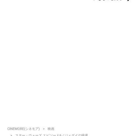
CINEMORE(シネモア)
映画
スター・ウォーズ エピソード6／ジェダイの帰還