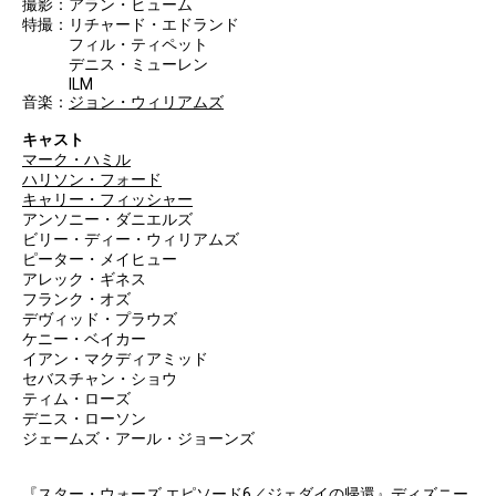
撮影：アラン・ヒューム
特撮：リチャード・エドランド
フィル・ティペット
デニス・ミューレン
ILM
音楽：
ジョン・ウィリアムズ
キャスト
マーク・ハミル
ハリソン・フォード
キャリー・フィッシャー
アンソニー・ダニエルズ
ビリー・ディー・ウィリアムズ
ピーター・メイヒュー
アレック・ギネス
フランク・オズ
デヴィッド・プラウズ
ケニー・ベイカー
イアン・マクディアミッド
セバスチャン・ショウ
ティム・ローズ
デニス・ローソン
ジェームズ・アール・ジョーンズ
『スター・ウォーズ エピソード6／ジェダイの帰還』ディズニー