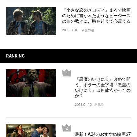
『小さな恋のメロディ』まるで映画
のために書かれたようなビージーズ
の曲の数々に、時を超えて心震える
2019.06.03
斉藤博昭
RANKING
『悪魔のいけにえ』改めて問
う、ホラーの金字塔『悪魔の
いけにえ』は何故怖かったの
か？
2026.01.10
相馬学
最新！A24のおすすめ映画67