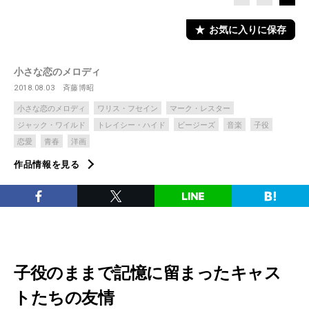
お気に入りに保存
小さな恋のメロディ
2018.08.03
斉藤博昭
小さな恋のメロディ
ワリス・フセイン
マーク・レスター
ジャック・ワイルド
トレイシー・ハイド
ビージーズ
音楽
子役
恋愛
青春
洋画
作品情報を見る
子役のままで記憶に留まったキャス
トたちの友情