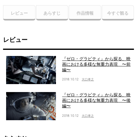
レビュー
あらすじ
作品情報
今すぐ観る
レビュー
『ゼロ・グラビティ』から探る、映
画における多様な無重力表現 〜前
編〜
2018.10.12
大口孝之
『ゼロ・グラビティ』から探る、映
画における多様な無重力表現 〜後
編〜
2018.10.12
大口孝之