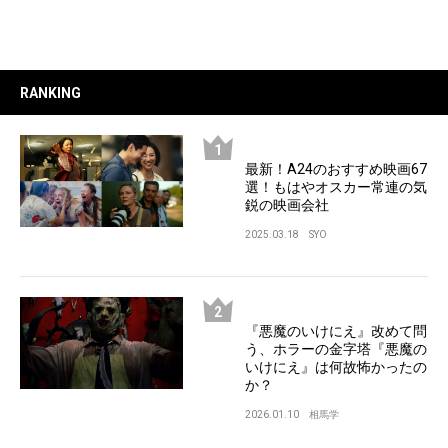
RANKING
最新！A24のおすすめ映画67
選！もはやオスカー常連の気
鋭の映画会社
2025.03.18
SYO
『悪魔のいけにえ』改めて問
う、ホラーの金字塔『悪魔の
いけにえ』は何故怖かったの
か？
2026.01.10
相馬学