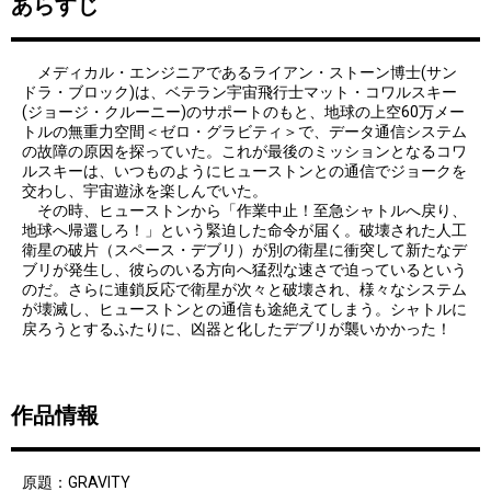
あらすじ
メディカル・エンジニアであるライアン・ストーン博士(サン
ドラ・ブロック)は、ベテラン宇宙飛行士マット・コワルスキー
(ジョージ・クルーニー)のサポートのもと、地球の上空60万メー
トルの無重力空間＜ゼロ・グラビティ＞で、データ通信システム
の故障の原因を探っていた。これが最後のミッションとなるコワ
ルスキーは、いつものようにヒューストンとの通信でジョークを
交わし、宇宙遊泳を楽しんでいた。
その時、ヒューストンから「作業中止！至急シャトルへ戻り、
地球へ帰還しろ！」という緊迫した命令が届く。破壊された人工
衛星の破片（スペース・デブリ）が別の衛星に衝突して新たなデ
ブリが発生し、彼らのいる方向へ猛烈な速さで迫っているという
のだ。さらに連鎖反応で衛星が次々と破壊され、様々なシステム
が壊滅し、ヒューストンとの通信も途絶えてしまう。シャトルに
戻ろうとするふたりに、凶器と化したデブリが襲いかかった！
作品情報
原題：GRAVITY