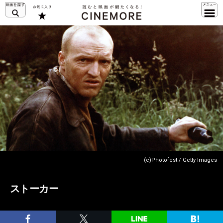
(c)Photofest / Getty Images
ストーカー