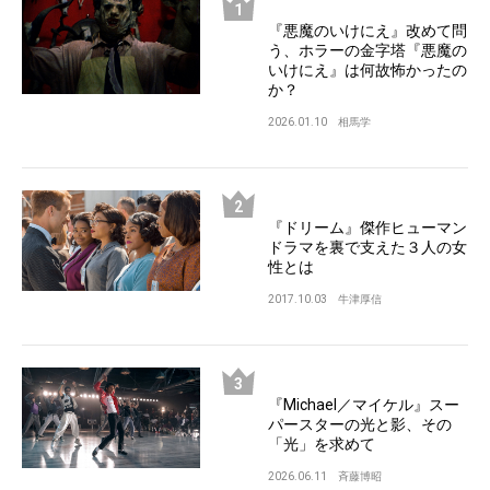
『悪魔のいけにえ』改めて問
う、ホラーの金字塔『悪魔の
いけにえ』は何故怖かったの
か？
2026.01.10
相馬学
『ドリーム』傑作ヒューマン
ドラマを裏で支えた３人の女
性とは
2017.10.03
牛津厚信
『Michael／マイケル』スー
パースターの光と影、その
「光」を求めて
2026.06.11
斉藤博昭