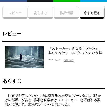
レビュー
あらすじ
作品情報
今すぐ観る
レビュー
『ストーカー』内なる「ゾーン」、
私たちを映すアルゴリズムという鏡
2026.04.09
竹島ルイ
あらすじ
隕石でも落ちたのか大地に突然現れた空間(ゾーン)には〈願掛
けの部屋〉がある…作家と科学者は〈ストーカー〉と呼ばれる案
内人に導かれ、危険なゾーンへと向かった。