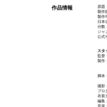
原題：T
作品情報
製作
製作年
日本公
分数
ジャ
公式
スタ
監督
製作
バ
ダ
脚本
ア
撮影
プロ
衣装
編集
音楽