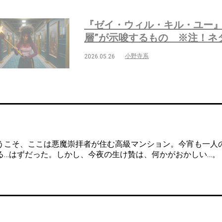
『ゼイ・ウィル・キル・ユー』
層”が示唆するもの ※注！ネ
小野寺系
2026.05.26
こそ、ここは悪魔崇拝者が住む高級マンション。今宵も一人
る…はずだった。しかし、今夜の生け贄は、何かがおかしい…。