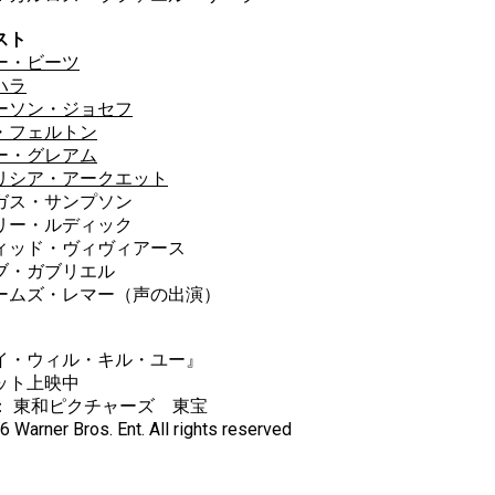
スト
ー・ビーツ
ハラ
ーソン・ジョセフ
・フェルトン
ー・グレアム
リシア・アークエット
ガス・サンプソン
リー・ルディック
ィッド・ヴィヴィアース
ブ・ガブリエル
ームズ・レマー（声の出演）
イ・ウィル・キル・ユー』
ット上映中
： 東和ピクチャーズ 東宝
 Warner Bros. Ent. All rights reserved