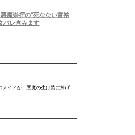
悪魔崇拝の“死なない富裕
タバレ含みます
のメイドが、悪魔の生け贄に捧げ