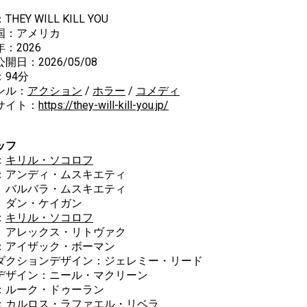
HEY WILL KILL YOU
国：アメリカ
：2026
開日：2026/05/08
：94分
ンル：
アクション
/
ホラー
/
コメディ
サイト：
https://they-will-kill-you.jp/
ッフ
：
キリル・ソコロフ
：アンディ・ムスキエティ
ルバラ・ムスキエティ
ン・ケイガン
：
キリル・ソコロフ
レックス・リトヴァク
：アイザック・ボーマン
ダクションデザイン：ジェレミー・リード
デザイン：ニール・マクリーン
：ルーク・ドゥーラン
：カルロス・ラファエル・リベラ