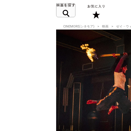
CINEMORE(シネモア)
映画
ゼイ・ウ