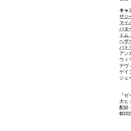
キャ
ザジ
マイ
パタ
トム
ヘザ
パト
アン
ウィ
デヴ
ゲイ
ジェ
『ゼ
大ヒ
配給
©2026